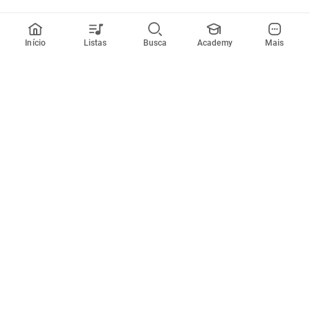
Início
Listas
Busca
Academy
Mais
Todos artistas
A
B
C
D
E
F
G
H
I
J
K
L
M
N
O
P
Q
R
Músicas
Ferramentas
Em alta
Afinador
Estilos musicais
Metrônomo
Novidades
Videos
Comunidade
Assinaturas
Entrar ou criar conta
Cifra Club PRO
Enviar cifras
Cifra Club Academy
Pedir videoaula