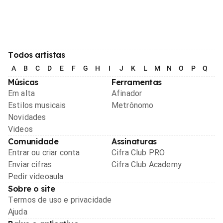
Todos artistas
A
B
C
D
E
F
G
H
I
J
K
L
M
N
O
P
Q
R
Músicas
Ferramentas
Em alta
Afinador
Estilos musicais
Metrônomo
Novidades
Videos
Comunidade
Assinaturas
Entrar ou criar conta
Cifra Club PRO
Enviar cifras
Cifra Club Academy
Pedir videoaula
Sobre o site
Termos de uso e privacidade
Ajuda