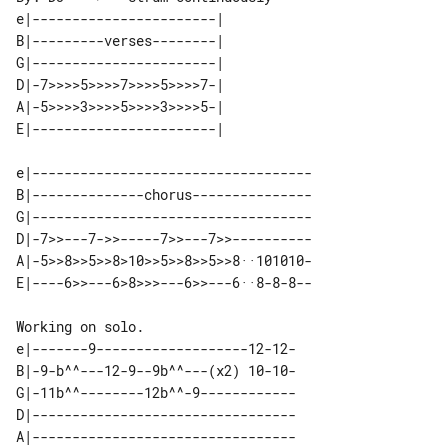
e|-----------------------| 

B|---------verses--------| 

G|-----------------------| 

D|-7>>>>5>>>>7>>>>5>>>>7-| 

A|-5>>>>3>>>>5>>>>3>>>>5-| 

e|-----------------------------------

B|--------------chorus---------------

G|-----------------------------------

D|-7>>---7->>-----7>>---7>>----------

A|-5>>8>>5>>8>10>>5>>8>>5>>8··101010-

Working on solo.

e|-------9-------------------12-12-

B|-9-b^^---12-9--9b^^---(x2) 10-10-

G|-11b^^--------12b^^-9------------

D|---------------------------------

A|---------------------------------
