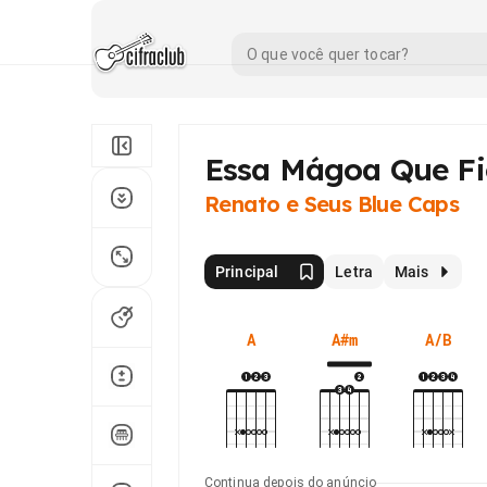
Essa Mágoa Que F
Renato e Seus Blue Caps
Principal
Letra
Mais
A
A#m
A/B
Continua depois do anúncio