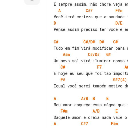
A
C#7
F#m
D
D/E
Pense assim preciso ter você e es
C#
C#/D#
D#
G#
A#m
C#/D#
G#
C#
F7
A
F#
G#7(4)
Igual você serei também motivo de
A
A/B
B
E
F#m
A/B
E
A
C#7
F#m