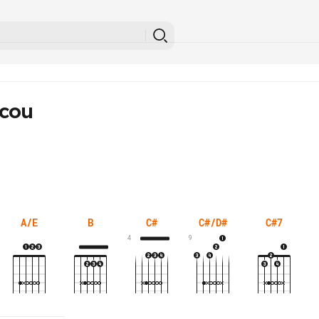
icou
A/E
B
C#
C#/D#
C#7
4
9