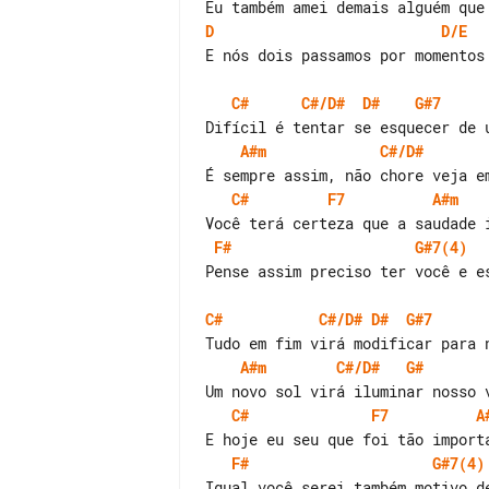
D
D/E
E nós dois passamos por momentos 
C#
C#/D#
D#
G#7
A#m
C#/D#
C#
F7
A#m
F#
G#7(4)
Pense assim preciso ter você e es
C#
C#/D#
D#
G#7
A#m
C#/D#
G#
C#
F7
A
F#
G#7(4)