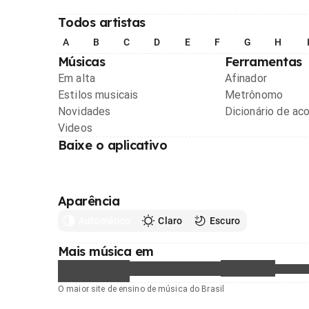
Todos artistas
A
B
C
D
E
F
G
H
Músicas
Ferramentas
Em alta
Afinador
Estilos musicais
Metrônomo
Novidades
Dicionário de ac
Videos
Baixe o aplicativo
Aparência
Automático
Claro
Escuro
Mais música em
O maior site de ensino de música do Brasil