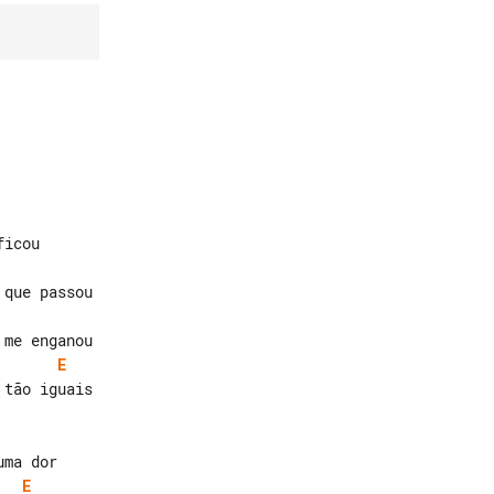
E
tão iguais

E