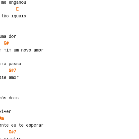
E
tão iguais

G#
G#7
se amor

#m
G#7