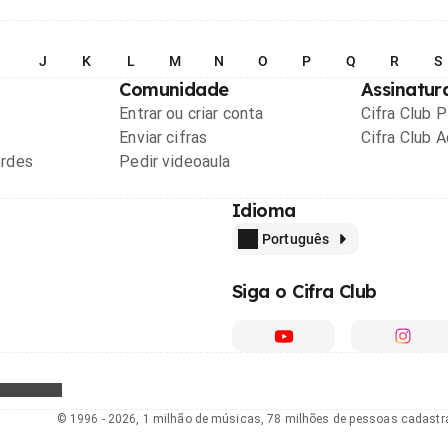
I
J
K
L
M
N
O
P
Q
R
S
Comunidade
Assinatur
Entrar ou criar conta
Cifra Club 
Enviar cifras
Cifra Club 
ordes
Pedir videoaula
Idioma
Português
Siga o Cifra Club
© 1996 - 2026, 1 milhão de músicas, 78 milhões de pessoas cadast