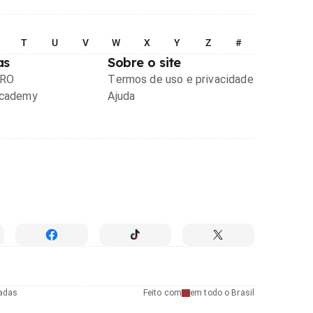
T
U
V
W
X
Y
Z
#
as
Sobre o site
PRO
Termos de uso e privacidade
Academy
Ajuda
radas
Feito com
em todo o Brasil