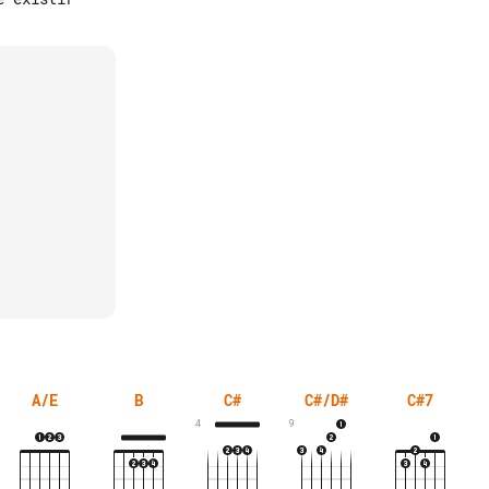
A/E
B
C#
C#/D#
C#7
4
9