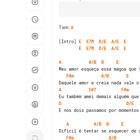
Tom
:
A
[Intro] 
E
E7M
D/E
A/E
E
E
E7M
D/E
A/E
E
A
A/B
B
E
F#m
A/B
E
A
C#7
F#m
D
D/E
E nós dois passamos por momentos 
A
A/B
B
E
F#m
A/B