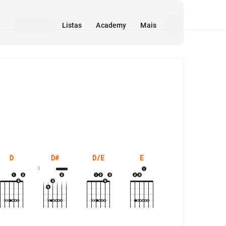
Listas
Academy
Mais
Mídia
D
D#
D/E
E
E7M
3