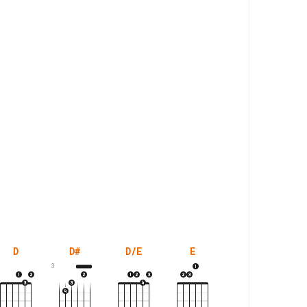
D
D#
D/E
E
E7M
3