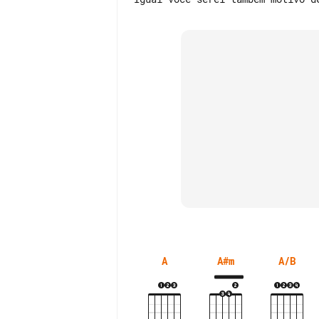
A
A#m
A/B