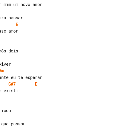
E
se amor

#m
G#7
E
 existir
