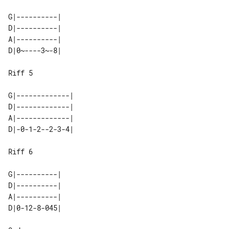
G|----------|

D|----------|

A|----------|

D|0~----3~-8|

Riff 5

G|-------------|

D|-------------|

A|-------------|

D|-0-1-2--2-3-4|

Riff 6

G|----------|

D|----------|

A|----------|

D|0-12-8-045|
