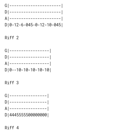
G|----------------------|

D|----------------------|

A|----------------------|

D|0-12-6-045-0-12-10-045|

Riff 2

G|-----------------|

D|-----------------|

A|-----------------|

D|0--10-10-10-10-10|

Riff 3

G|----------------|

D|----------------|

A|----------------|

D|4445555500000000|

Riff 4
