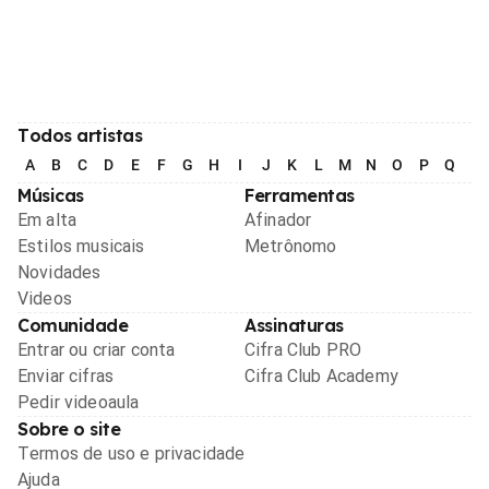
Todos artistas
A
B
C
D
E
F
G
H
I
J
K
L
M
N
O
P
Q
R
Músicas
Ferramentas
Em alta
Afinador
Estilos musicais
Metrônomo
Novidades
Videos
Comunidade
Assinaturas
Entrar ou criar conta
Cifra Club PRO
Enviar cifras
Cifra Club Academy
Pedir videoaula
Sobre o site
Termos de uso e privacidade
Ajuda