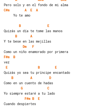
C#m
A
E
A
     Yo te amo

B
E
B
A
Dm
F
F#m
B
E
B
E
B
A
D
G
C
F#m
B
E
Cuando despiertes
