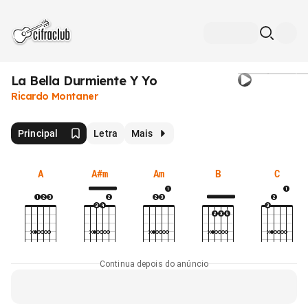
La Bella Durmiente Y Yo
Ricardo Montaner
Principal
Letra
Mais
A
A#m
Am
B
C
Continua depois do anúncio