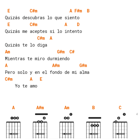
E
C#m
A
F#m
B
E
C#m
A
D
C#m
A
Am
G#m
C#
A
A#m
G#m
C#m
A
E
A
A#m
Am
B
C
4