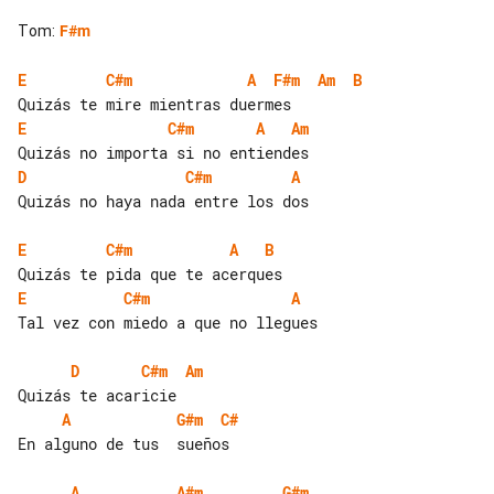
Tom
:
F#m
E
C#m
A
F#m
Am
B
E
C#m
A
Am
D
C#m
A
Quizás no haya nada entre los dos

E
C#m
A
B
E
C#m
A
Tal vez con miedo a que no llegues

D
C#m
Am
A
G#m
C#
En alguno de tus  sueños

A
A#m
G#m