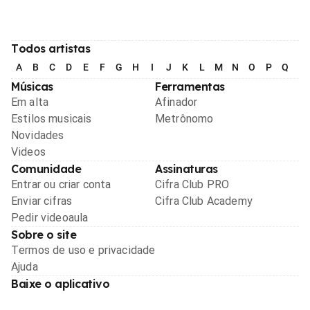
Todos artistas
A
B
C
D
E
F
G
H
I
J
K
L
M
N
O
P
Q
R
Músicas
Ferramentas
Em alta
Afinador
Estilos musicais
Metrônomo
Novidades
Videos
Comunidade
Assinaturas
Entrar ou criar conta
Cifra Club PRO
Enviar cifras
Cifra Club Academy
Pedir videoaula
Sobre o site
Termos de uso e privacidade
Ajuda
Baixe o aplicativo