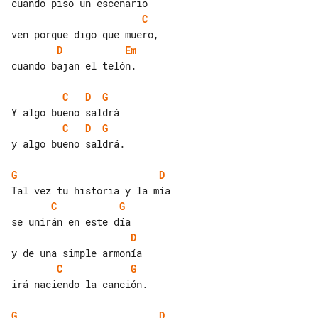
C
D
Em
cuando bajan el telón.

C
D
G
C
D
G
y algo bueno saldrá.

G
D
C
G
D
C
G
irá naciendo la canción.

G
D