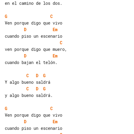
en el camino de los dos.

G
C
D
Em
C
D
Em
cuando bajan el telón.

C
D
G
C
D
G
y algo bueno saldrá.

G
C
D
Em