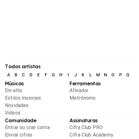
Todos artistas
A
B
C
D
E
F
G
H
I
J
K
L
M
N
O
P
Q
R
Músicas
Ferramentas
Em alta
Afinador
Estilos musicais
Metrônomo
Novidades
Videos
Comunidade
Assinaturas
Entrar ou criar conta
Cifra Club PRO
Enviar cifras
Cifra Club Academy