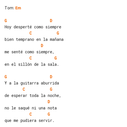
Tom
:
Em
G
D
C
G
D
C
G
en el sillón de la sala.

G
D
C
G
D
C
G
que me pudiera servir.
