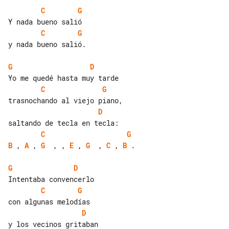
C
G
C
G
y nada bueno salió.

G
D
C
G
D
C
G
B
 , 
A
 , 
G
  , , 
E
 , 
G
  , 
C
 , 
B
 .

G
D
C
G
D