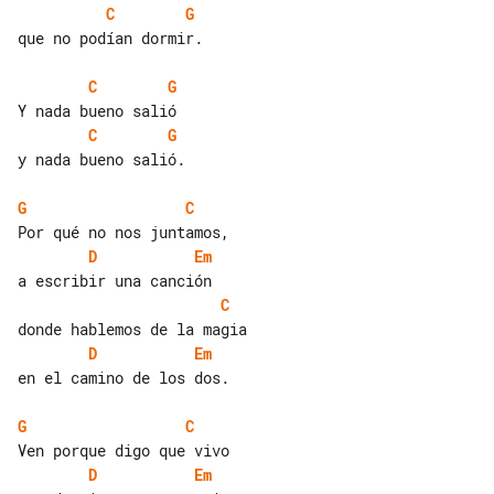
C
G
que no podían dormir.

C
G
C
G
y nada bueno salió.

G
C
D
Em
C
D
Em
en el camino de los dos.

G
C
D
Em