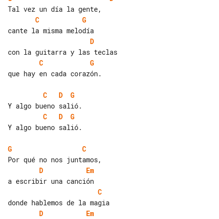
C
G
D
C
G
que hay en cada corazón.

C
D
G
C
D
G
Y algo bueno salió.

G
C
D
Em
C
D
Em