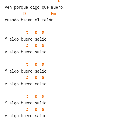
C
D
Em
cuando bajan el telón.

C
D
G
C
D
G
y algo bueno salio.

C
D
G
C
D
G
y algo bueno salio.

C
D
G
C
D
G
y algo bueno salio.
