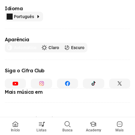
Idioma
Português
Aparência
Automático
Claro
Escuro
Siga o Cifra Club
Mais música em
Feito com
em todo o Brasil
© 1996 - 2026, o maior site de ensino de música do Brasil
Início
Listas
Busca
Academy
Mais