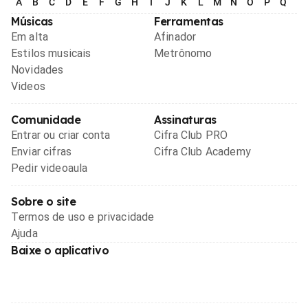
A
B
C
D
E
F
G
H
I
J
K
L
M
N
O
P
Q
R
Músicas
Ferramentas
Em alta
Afinador
Estilos musicais
Metrônomo
Novidades
Videos
Comunidade
Assinaturas
Entrar ou criar conta
Cifra Club PRO
Enviar cifras
Cifra Club Academy
Pedir videoaula
Sobre o site
Termos de uso e privacidade
Ajuda
Baixe o aplicativo