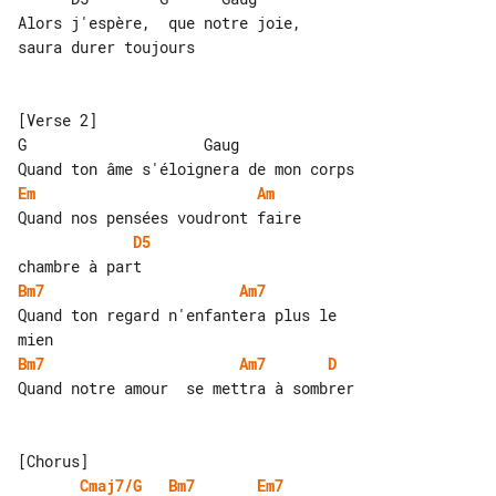
Alors j'espère,  que notre joie,       

saura durer toujours

[Verse 2]

G                    Gaug

Em
Am
D5
Bm7
Am7
Quand ton regard n'enfantera plus le 

Bm7
Am7
D
Quand notre amour  se mettra à sombrer

Cmaj7/G
Bm7
Em7