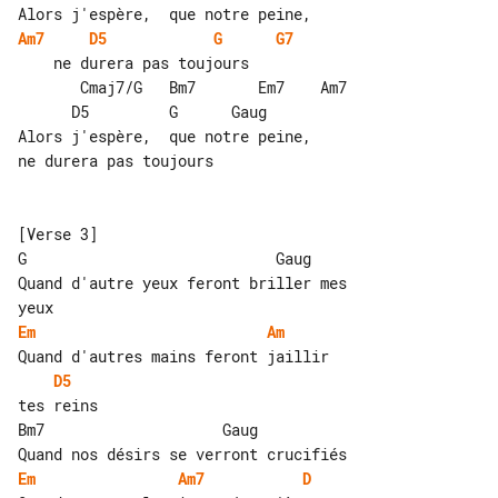
Am7
D5
G
G7
    ne durera pas toujours

       Cmaj7/G   Bm7       Em7    Am7  

      D5         G      Gaug

Alors j'espère,  que notre peine,     

ne durera pas toujours

[Verse 3]

G                            Gaug

Quand d'autre yeux feront briller mes 

Em
Am
D5
tes reins

Bm7                    Gaug

Em
Am7
D