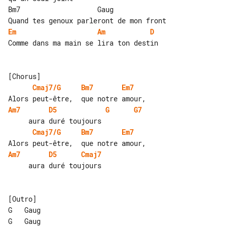
Bm7                   Gaug

Em
Am
D
Comme dans ma main se lira ton destin

Cmaj7/G
Bm7
Em7
Am7
D5
G
G7
Cmaj7/G
Bm7
Em7
Am7
D5
Cmaj7
     aura duré toujours

[Outro]

G   Gaug
