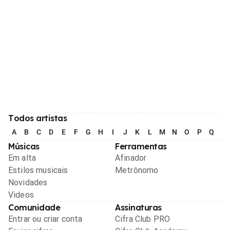
Todos artistas
A
B
C
D
E
F
G
H
I
J
K
L
M
N
O
P
Q
R
Músicas
Ferramentas
Em alta
Afinador
Estilos musicais
Metrônomo
Novidades
Videos
Comunidade
Assinaturas
Entrar ou criar conta
Cifra Club PRO