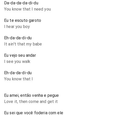
Da-da-da-da-di-du
You know that I need you
Eu te escuto garoto
I hear you boy
Eh-da-da-di-du
It ain't that my babe
Eu vejo seu andar
I see you walk
Eh-da-da-di-du
You know that I
Eu amei, então venha e pegue
Love it, then come and get it
Eu sei que você foderia com ele