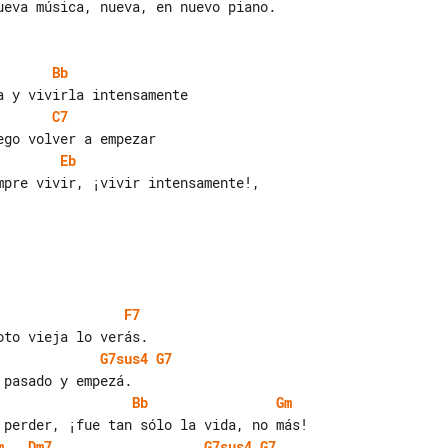
Bb
C7
Eb
F7
G7sus4
G7
Bb
Gm
m
Dm7
G7sus4
G7