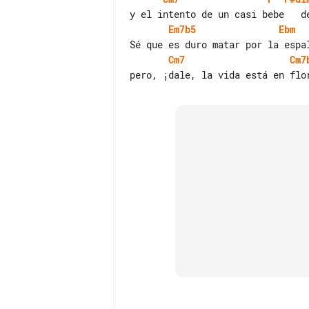
Em7b5
Ebm
Cm7
Cm7