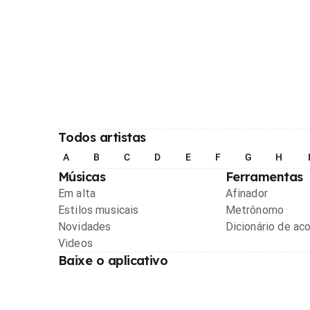
Todos artistas
A
B
C
D
E
F
G
H
Músicas
Ferramentas
Em alta
Afinador
Estilos musicais
Metrônomo
Novidades
Dicionário de ac
Videos
Baixe o aplicativo