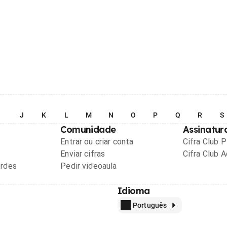
I
J
K
L
M
N
O
P
Q
R
S
Comunidade
Assinatur
Entrar ou criar conta
Cifra Club 
Enviar cifras
Cifra Club 
ordes
Pedir videoaula
Idioma
Português