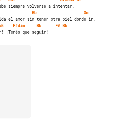
Bb
Gm
b5
F#dim
Bb
F#
Bb