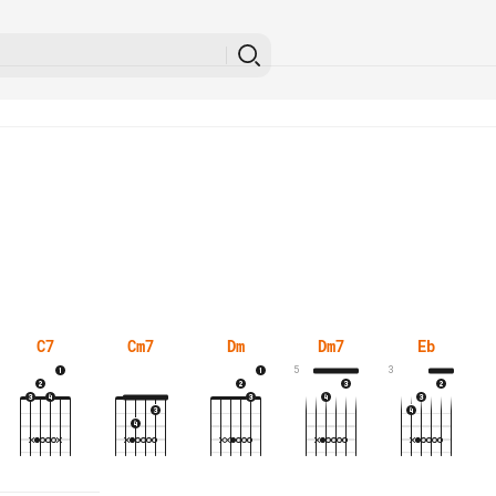
C7
Cm7
Dm
Dm7
Eb
5
3