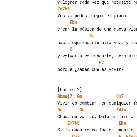
Em7b5
Ebm
Gm
C
F7
porque ¿sabés qué es vivir?

Bbmaj7
Gm
Cm7
Dm
Gm
Fdim
Em7b5
Ebm
Cm7
F
F#di