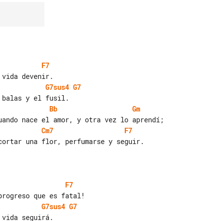
F7
G7sus4
G7
Bb
Gm
Cm7
F7
cortar una flor, perfumarse y seguir.

F7
G7sus4
G7