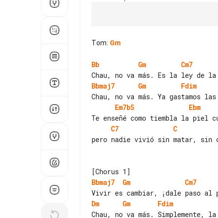
Tom
:
Gm
Bb
Gm
Cm7
Bbmaj7
Gm
Fdim
Em7b5
Ebm
C7
C
pero nadie vivió sin matar, sin 
Bbmaj7
Gm
Cm7
Dm
Gm
Fdim