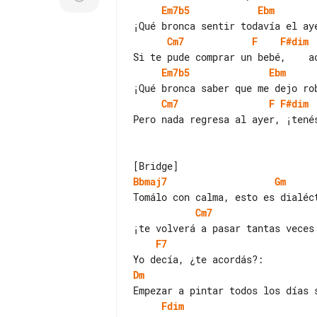
Em7b5
Ebm
Cm7
F
F#dim
Em7b5
Ebm
Cm7
F
F#dim
Pero nada regresa al ayer, ¡tenés
Bbmaj7
Gm
Cm7
F7
Dm
Fdim