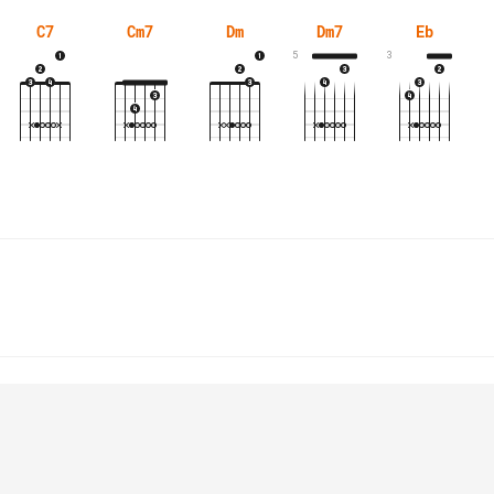
C7
Cm7
Dm
Dm7
Eb
5
3