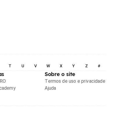
T
U
V
W
X
Y
Z
#
as
Sobre o site
PRO
Termos de uso e privacidade
Academy
Ajuda