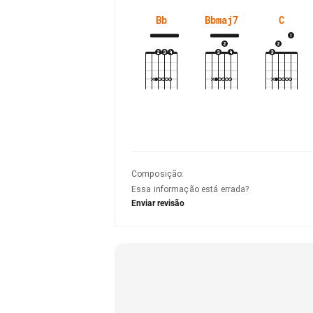
Bb
Bbmaj7
C
Composição
:
Essa informação está errada?
Enviar revisão