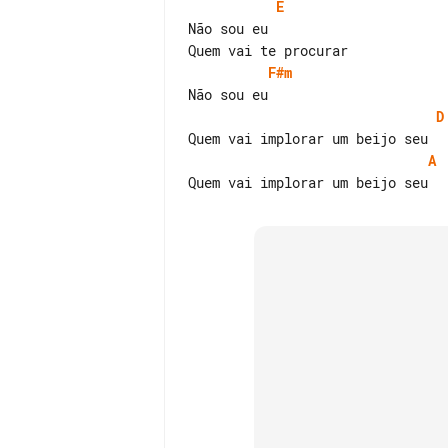
E
Não sou eu

F#m
D
A