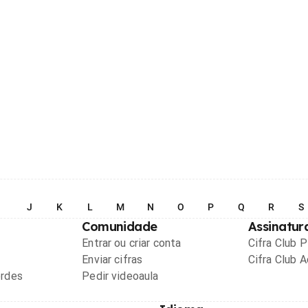
I
J
K
L
M
N
O
P
Q
R
S
Comunidade
Assinatur
Entrar ou criar conta
Cifra Club 
Enviar cifras
Cifra Club 
ordes
Pedir videoaula