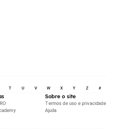
T
U
V
W
X
Y
Z
#
as
Sobre o site
PRO
Termos de uso e privacidade
Academy
Ajuda