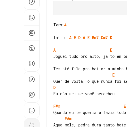
Tom
:
A
Intro: 
A
E
D
A
E
Bm7
Cm7
D
A
E
E
D
Eu não sei se você percebeu

F#m
E
F#m
Água mole, pedra dura tanto bate