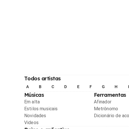
Todos artistas
A
B
C
D
E
F
G
H
Músicas
Ferramentas
Em alta
Afinador
Estilos musicais
Metrônomo
Novidades
Dicionário de ac
Videos