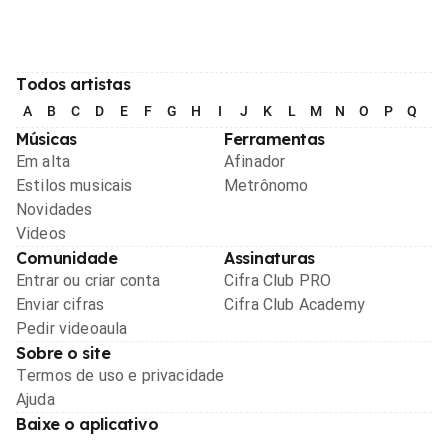
Todos artistas
A
B
C
D
E
F
G
H
I
J
K
L
M
N
O
P
Q
R
Músicas
Ferramentas
Em alta
Afinador
Estilos musicais
Metrônomo
Novidades
Videos
Comunidade
Assinaturas
Entrar ou criar conta
Cifra Club PRO
Enviar cifras
Cifra Club Academy
Pedir videoaula
Sobre o site
Termos de uso e privacidade
Ajuda
Baixe o aplicativo