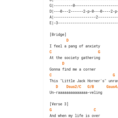
G|---------0---------------------
D|---0---2------2-p-0---0----2-p-
A|--------------------2----------
D
C
G
D
C
G
D
Dsus2/C
G/B
Gsus4
Un-raaaaaaaaaaaaaa-veling

G
C