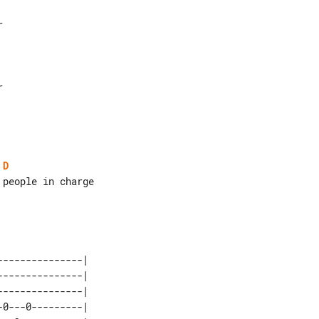
D
--------------| 

--------------| 

--------------| 

0---0---------| 
