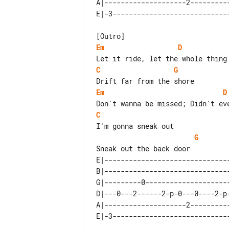
A|--------------------2----------
Em
D
C
G
Em
D
C
G
E|-------------------------------
B|-------------------------------
G|---------0---------------------
D|---0---2------2-p-0---0----2-p-
A|--------------------2----------