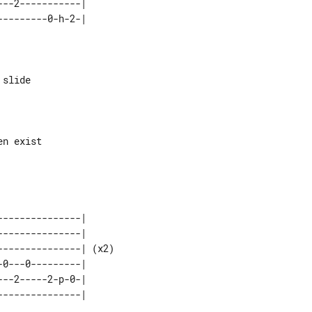
--2-----------| 

--------------|      

--------------|      

--------------| (x2) 

0---0---------|      

--2-----2-p-0-|      
