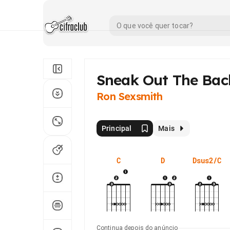
Sneak Out The Bac
Ron Sexsmith
Principal
Mais
C
D
Dsus2/C
Continua depois do anúncio