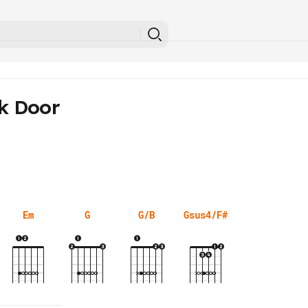
k Door
Em
G
G/B
Gsus4/F#