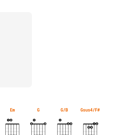
Em
G
G/B
Gsus4/F#