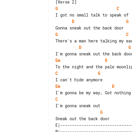
G
C
D
G
G
C
D
G
Em
D
C
G
Em
D
C
G
E|-------------------------------
B|-------------------------------