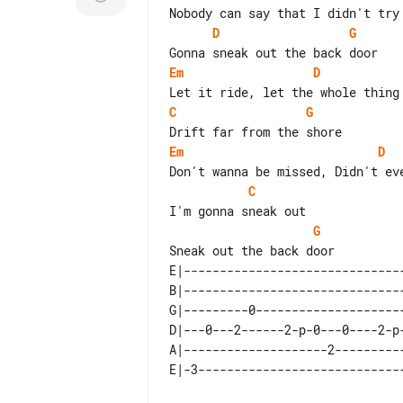
D
G
Em
D
C
G
Em
D
C
G
E|-------------------------------
B|-------------------------------
G|---------0---------------------
D|---0---2------2-p-0---0----2-p-
A|--------------------2----------