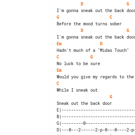
D
G
G
C
D
G
Em
D
C
G
Em
C
G
E|-------------------------------
B|-------------------------------
G|---------0---------------------
D|---0---2------2-p-0---0----2-p-