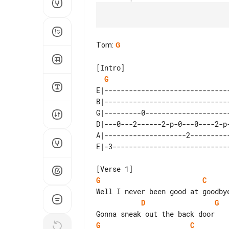
Tom
:
G
[Intro]

G
E|-------------------------------
B|-------------------------------
G|---------0---------------------
D|---0---2------2-p-0---0----2-p-
A|--------------------2----------
G
C
D
G
G
C