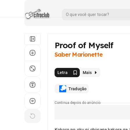
Proof of Myself
Saber Marionette
Letra
Mais
Tradução
Continua depois do anúncio
Kokoro no oku ni chiisana kakera ga