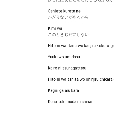
Oshiete kureta ne
かぎりないがあるから
Kimi wa
このときむだにしない
Hito ni wa itami wo kanjiru kokoro g
Yuuki wo umidasu
Kairo ni tsunagatteru
Hito ni wa ashita wo shinjiru chikara 
Kagiri ga aru kara
Kono toki muda ni shinai