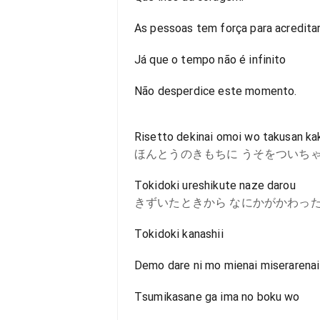
As pessoas tem força para acredita
Já que o tempo não é infinito
Não desperdice este momento.
Risetto dekinai omoi wo takusan k
ほんとうのきもちに うそをついち
Tokidoki ureshikute naze darou
きずいたときから なにかがかわっ
Tokidoki kanashii
Demo dare ni mo mienai miserarenai 
Tsumikasane ga ima no boku wo