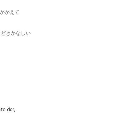
かかえて
きどきかなしい
te dor,