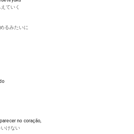
ふえていく
めるみたいに
do
arecer no coração,
ゃいけない