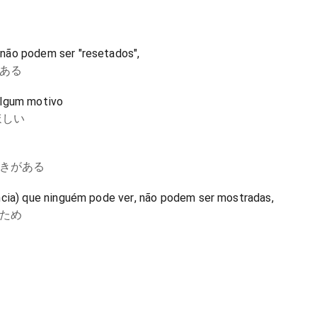
não podem ser "resetados",
ある
algum motivo
ほしい
きがある
ncia) que ninguém pode ver, não podem ser mostradas,
ため