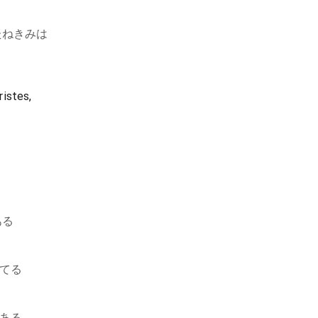
たねきみは
istes,
ある
てる
ある