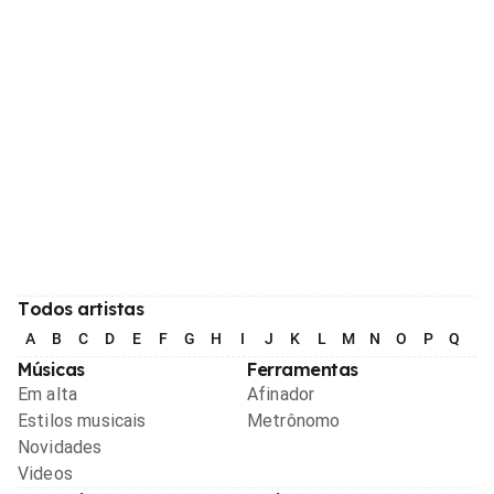
Todos artistas
A
B
C
D
E
F
G
H
I
J
K
L
M
N
O
P
Q
R
Músicas
Ferramentas
Em alta
Afinador
Estilos musicais
Metrônomo
Novidades
Videos