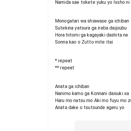
Namida sae tokete yuku yo Issho ni 
Monogatari wa shiawase ga ichiban
Sutekina yatsura ga ireba daijoubu
Hora hitomi ga kagayaki dashita ne
Sonna kao o Zutto mite itai
* repeat
** repeat
Anata ga ichiban
Nanimo kamo ga Konnani daisuki sa
Haru mo natsu mo Aki mo fuyu mo z
Anata dake o tsutsunde ageru yo