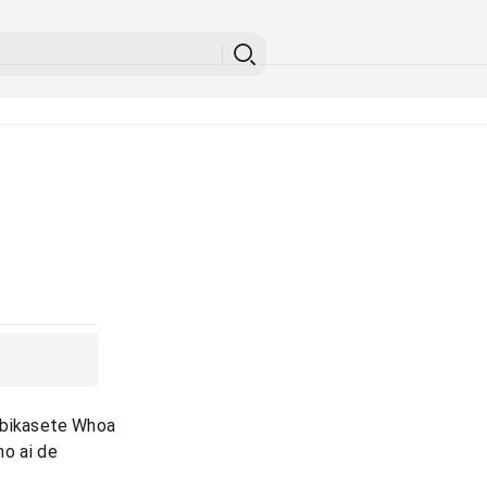
nabikasete Whoa
no ai de