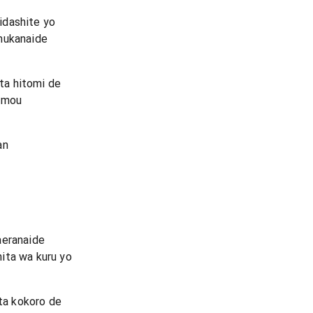
idashite yo
mukanaide
ita hitomi de
sumou
an
o
aeranaide
ita wa kuru yo
ita kokoro de