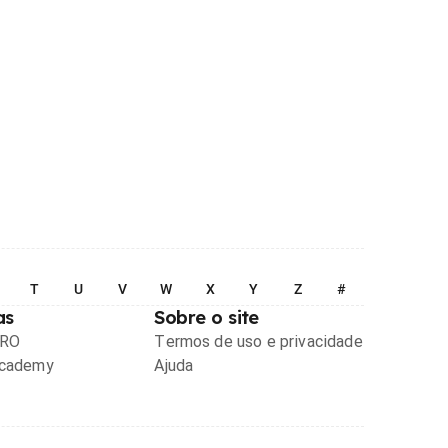
T
U
V
W
X
Y
Z
#
as
Sobre o site
PRO
Termos de uso e privacidade
Academy
Ajuda