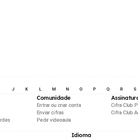
I
J
K
L
M
N
O
P
Q
R
S
Comunidade
Assinatur
Entrar ou criar conta
Cifra Club 
Enviar cifras
Cifra Club 
ordes
Pedir videoaula
Idioma