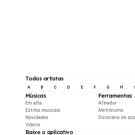
Todos artistas
A
B
C
D
E
F
G
H
Músicas
Ferramentas
Em alta
Afinador
Estilos musicais
Metrônomo
Novidades
Dicionário de ac
Videos
Baixe o aplicativo