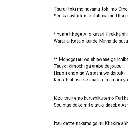
Tsurai toki mo nayamu toki mo Omo
Sou kanashii kao mitakunai no Utsu
* Yume hiroge Ai o katari Kirakira sh
Warai ai Kata o kunde Minna de su
** Monogatari wa shiawase ga ichib
Tsuyoi kimochi ga areba daijoubu
Happii endo ga Watashi wa daisuki
Kono tsubasa de anata o mamoru y
Kizu tsuitemo kurushikutemo Furi k
Sou mae dake mite aruki daseba Ash
Itsu datte nakama ga iru Kirakira sh