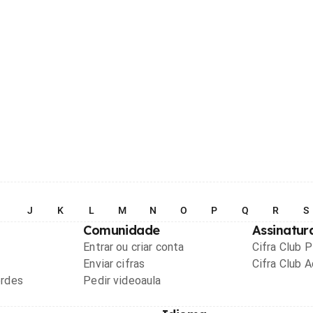
I
J
K
L
M
N
O
P
Q
R
S
Comunidade
Assinatur
Entrar ou criar conta
Cifra Club 
Enviar cifras
Cifra Club 
ordes
Pedir videoaula