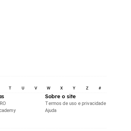
T
U
V
W
X
Y
Z
#
as
Sobre o site
PRO
Termos de uso e privacidade
Academy
Ajuda