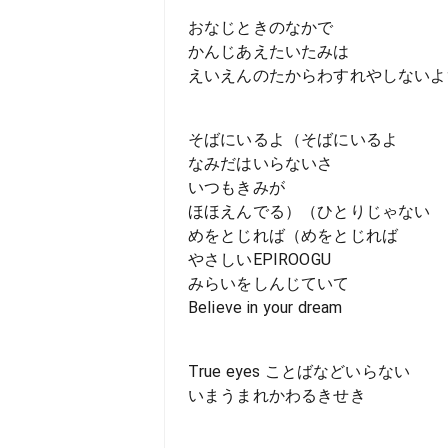
おなじときのなかで
かんじあえたいたみは
えいえんのたからわすれやしないよ
そばにいるよ（そばにいるよ
なみだはいらないさ
いつもきみが
ほほえんでる）（ひとりじゃない
めをとじれば（めをとじれば
やさしいEPIROOGU
みらいをしんじていて
Believe in your dream
True eyes ことばなどいらない
いまうまれかわるきせき