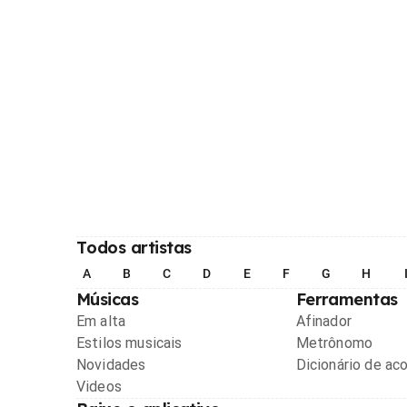
Todos artistas
A
B
C
D
E
F
G
H
Músicas
Ferramentas
Em alta
Afinador
Estilos musicais
Metrônomo
Novidades
Dicionário de ac
Videos