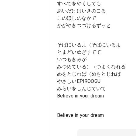
すべてをやくしても
あいだけはいきのこる
このほしのなかで
かがやきつづけるずっと
そばにいるよ（そばにいるよ
とまどいぬぎすてて
いつもきみが
みつめている）（つよくなれる
めをとじれば（めをとじれば
やさしいEPIROOGU
みらいをしんじていて
Believe in your dream
Believe in your dream