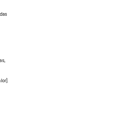
rdas
as,
or].