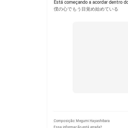
Está começando a acordar dentro d
僕の心でもう目覚め始めている
Composição
:
Megumi Hayashibara
Essa informação está errada?