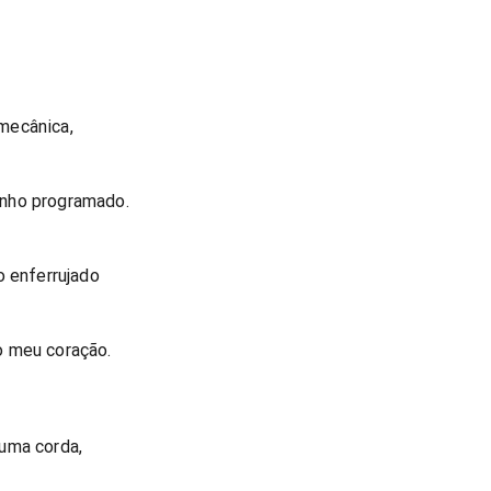
mecânica,
nho programado.
o enferrujado
o meu coração.
uma corda,