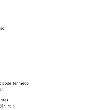
so.
ão pode ter medo.
い
nte),
見つめて