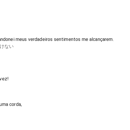
bandonei meus verdadeiros sentimentos me alcançarem.
けない
vez!
uma corda,