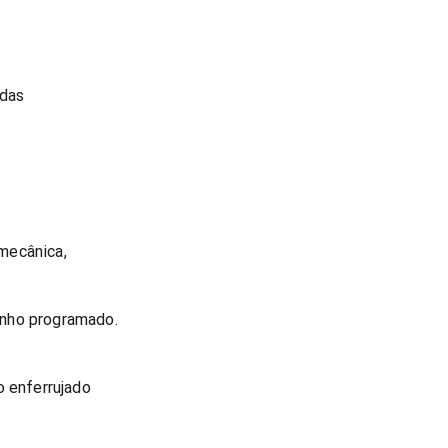
rdas
mecânica,
nho programado.
o enferrujado