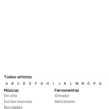
Todos artistas
A
B
C
D
E
F
G
H
I
J
K
L
M
N
O
P
Q
R
Músicas
Ferramentas
Em alta
Afinador
Estilos musicais
Metrônomo
Novidades