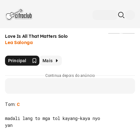
Love Is All That Matters Solo
Mídia
Lea Salonga
Principal
Mais
Continua depois do anúncio
Tom
:
C
madali lang to mga tol kayang-kaya nyo 

yan
