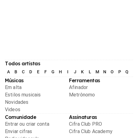
Todos artistas
A
B
C
D
E
F
G
H
I
J
K
L
M
N
O
P
Q
R
Músicas
Ferramentas
Em alta
Afinador
Estilos musicais
Metrônomo
Novidades
Videos
Comunidade
Assinaturas
Entrar ou criar conta
Cifra Club PRO
Enviar cifras
Cifra Club Academy