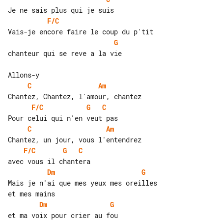
F/C
G
chanteur qui se reve a la vie

C
Am
F/C
G
C
C
Am
F/C
G
C
Dm
G
Mais je n'ai que mes yeux mes oreilles 

Dm
G