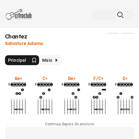
Chantez
Mídia
Salvatore Adamo
Principal
Mais
Am
*
C
*
Dm
*
F/C
*
G
*
3
3
3
3
3
Continua depois do anúncio