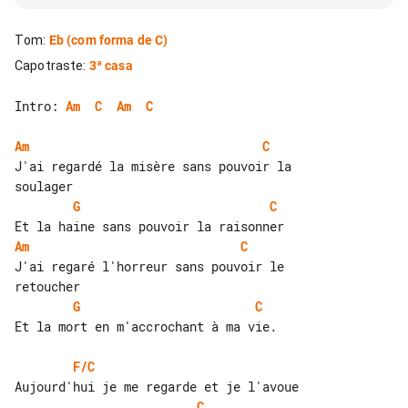
Tom
:
Eb
(com forma de C)
Capotraste
:
3ª casa
Intro: 
Am
C
Am
C
Am
C
J'ai regardé la misère sans pouvoir la 

G
C
Am
C
J'ai regaré l'horreur sans pouvoir le 

G
C
Et la mort en m'accrochant à ma vie.

F/C
C