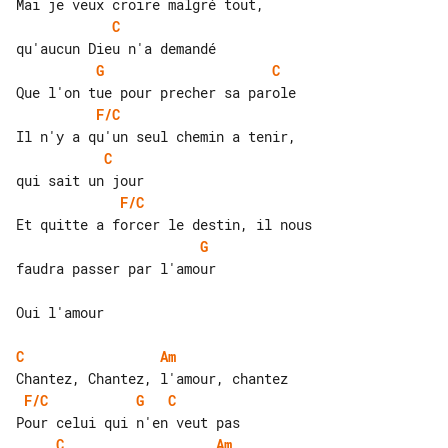
C
G
C
F/C
C
F/C
G
faudra passer par l'amour

Oui l'amour

C
Am
F/C
G
C
C
Am