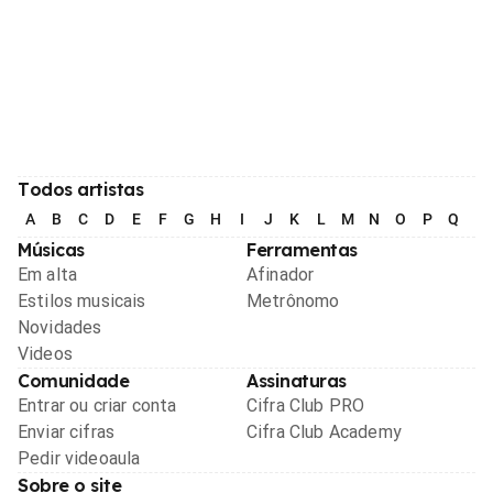
Todos artistas
A
B
C
D
E
F
G
H
I
J
K
L
M
N
O
P
Q
R
Músicas
Ferramentas
Em alta
Afinador
Estilos musicais
Metrônomo
Novidades
Videos
Comunidade
Assinaturas
Entrar ou criar conta
Cifra Club PRO
Enviar cifras
Cifra Club Academy
Pedir videoaula
Sobre o site