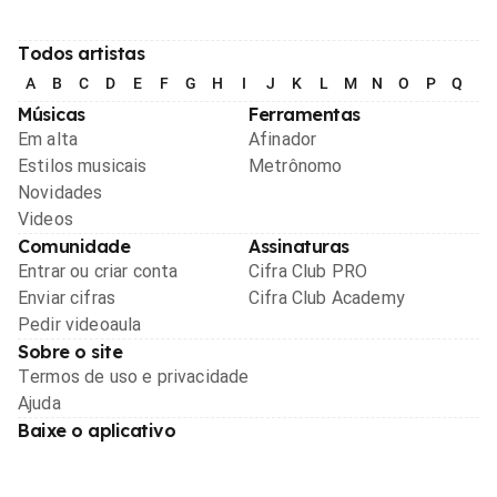
Todos artistas
A
B
C
D
E
F
G
H
I
J
K
L
M
N
O
P
Q
R
Músicas
Ferramentas
Em alta
Afinador
Estilos musicais
Metrônomo
Novidades
Videos
Comunidade
Assinaturas
Entrar ou criar conta
Cifra Club PRO
Enviar cifras
Cifra Club Academy
Pedir videoaula
Sobre o site
Termos de uso e privacidade
Ajuda
Baixe o aplicativo