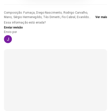
Composição
:
Fumaça, Diego Nascimento, Rodrigo Carvalho,
Mano, Sérgio Hermenegildo, Téo Dimeriti, Fio Cabral, Evanildo
Ver mais
Paranhos e Heriberto
Essa informação está errada?
Enviar revisão
Envio por