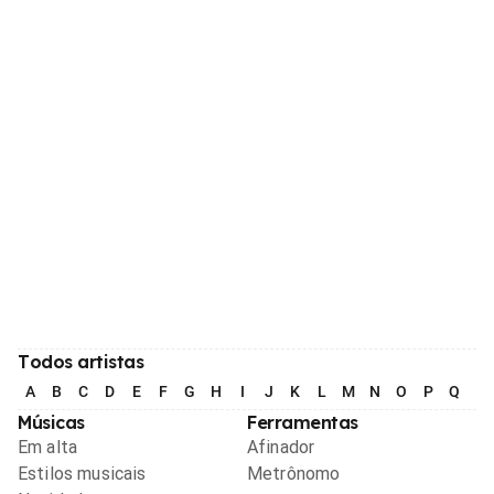
Todos artistas
A
B
C
D
E
F
G
H
I
J
K
L
M
N
O
P
Q
R
Músicas
Ferramentas
Em alta
Afinador
Estilos musicais
Metrônomo