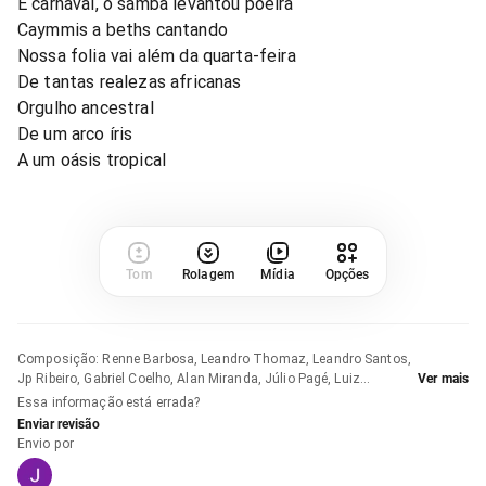
É carnaval, o samba levantou poeira
Caymmis a beths cantando
Nossa folia vai além da quarta-feira
De tantas realezas africanas
Orgulho ancestral
De um arco íris
A um oásis tropical
Tom
Rolagem
Mídia
Opções
Composição
:
Renne Barbosa, Leandro Thomaz, Leandro Santos,
Jp Ribeiro, Gabriel Coelho, Alan Miranda, Júlio Pagé, Luiz
Ver mais
Brinquinho e Luana Pinheiro
Essa informação está errada?
Enviar revisão
Envio por