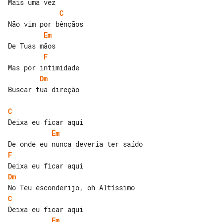
C
Em
F
Dm
Buscar tua direção

C
Em
F
Dm
C
Em