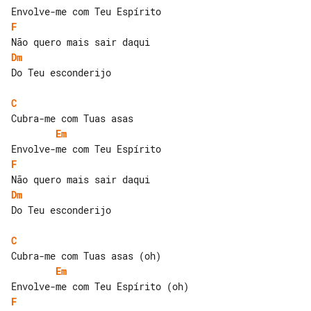
F
Dm
Do Teu esconderijo

C
Em
F
Dm
Do Teu esconderijo

C
Em
F