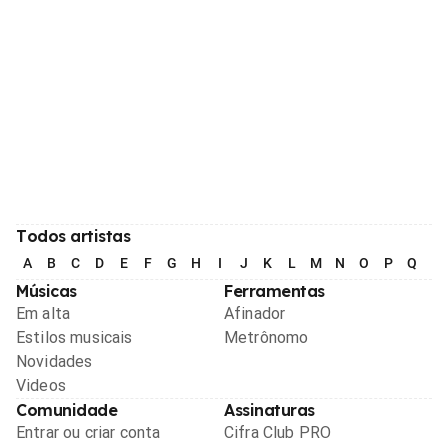
Todos artistas
A
B
C
D
E
F
G
H
I
J
K
L
M
N
O
P
Q
R
Músicas
Ferramentas
Em alta
Afinador
Estilos musicais
Metrônomo
Novidades
Videos
Comunidade
Assinaturas
Entrar ou criar conta
Cifra Club PRO