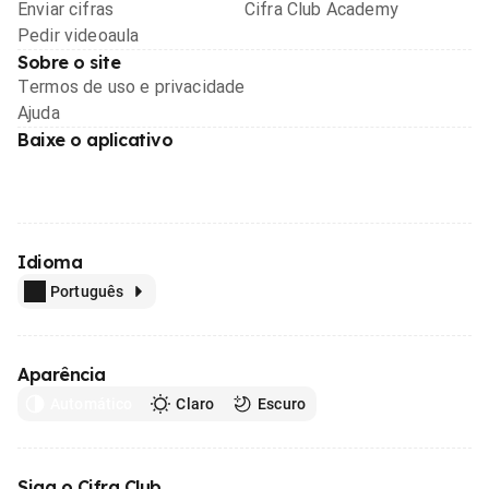
Enviar cifras
Cifra Club Academy
Pedir videoaula
Sobre o site
Termos de uso e privacidade
Ajuda
Baixe o aplicativo
Idioma
Português
Aparência
Automático
Claro
Escuro
Siga o Cifra Club