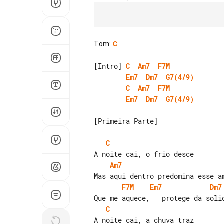
Tom
:
C
[Intro] 
C
Am7
F7M
Em7
Dm7
G7(4/9)
C
Am7
F7M
Em7
Dm7
G7(4/9)
[Primeira Parte]

C
Am7
F7M
Em7
Dm7
C