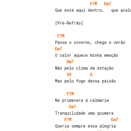
F7M
Em7
Que está aqui dentro,   que acalm
[Pré-Refrão]

F7M
Em7
Dm7
G9
G
Mas pelo fogo dessa paixão

F7M
Em7
F7M
Em7