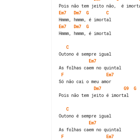
Em7
Dm7
G
C
Em7
Dm7
G
Hmmm, hmmm, é imortal

C
Em7
F
Em7
Dm7
G9
G
Pois não tem jeito é imortal

C
Em7
F
Em7