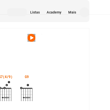
Listas
Academy
Mais
Mídia
G7(4/9)
G9