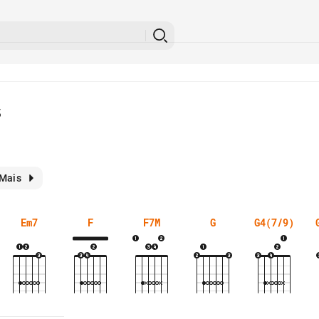
s
Mais
Em7
F
F7M
G
G4(7/9)