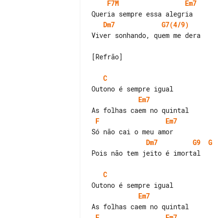
F7M
Em7
Dm7
G7(4/9)
Viver sonhando, quem me dera

[Refrão]

C
Em7
F
Em7
Dm7
G9
G
Pois não tem jeito é imortal

C
Em7
F
Em7