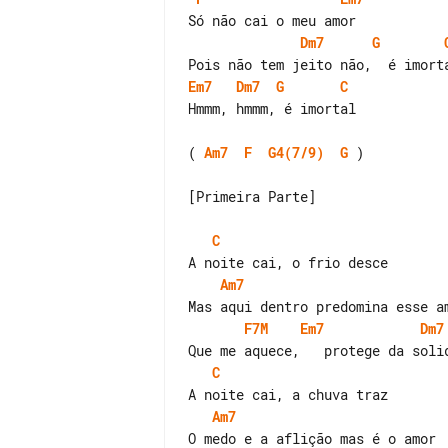
Dm7
G
Em7
Dm7
G
C
Hmmm, hmmm, é imortal

( 
Am7
F
G4(7/9)
G
 )

[Primeira Parte]

C
Am7
F7M
Em7
Dm7
C
Am7