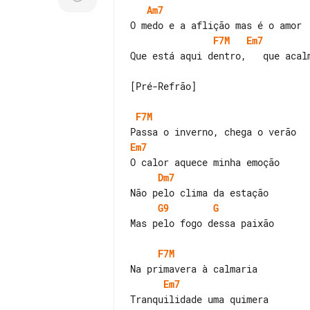
Am7
F7M
Em7
Que está aqui dentro,   que acalm
[Pré-Refrão]

F7M
Em7
Dm7
G9
G
Mas pelo fogo dessa paixão

F7M
Em7