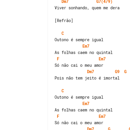
Dm7
G7(4/9)
Viver sonhando, quem me dera

[Refrão]

C
Em7
F
Em7
Dm7
G9
G
Pois não tem jeito é imortal

C
Em7
F
Em7
Dm7
G