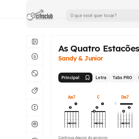
As Quatro Estacõe
Sandy & Junior
Principal
Letra
Tabs PRO
Am7
C
Dm7
5
Continua depois do anúncio