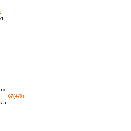
C
G7(4/9)