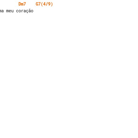
Dm7
G7(4/9)
a meu coração
