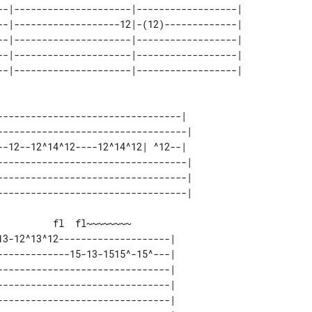
--|---------------------|------------------| 

--|-------------------12|-(12)-------------| 

--|---------------------|------------------| 

--|---------------------|------------------| 

--|---------------------|------------------| 

---------------------------------|  

----------------------------------| 

--12--12^14^12----12^14^12| ^12--|  

----------------------------------| 

----------------------------------| 

  fl~~~~~~~~

3-12^13^12--------------------| 

------------15-13-1515^-15^---| 

------------------------------| 

------------------------------| 

------------------------------| 
