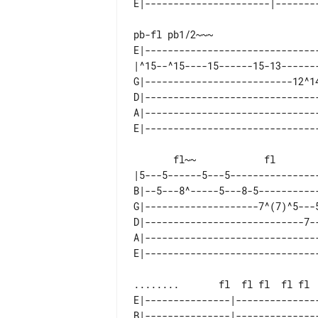
pb-fl pb1/2~~~

E|------------------------------
|^15--^15----15------15-13------
G|--------------------------12^1
D|------------------------------
A|------------------------------
       fl~~            fl                       fl..      full.....

|5---5------5---5---------------
B|--5---8^-----5---8-5----------
G|--------------------7^(7)^5---
D|----------------------------7-
A|------------------------------
........       fl  fl fl  fl fl

E|---------------|--------------
B|---------------|--------------