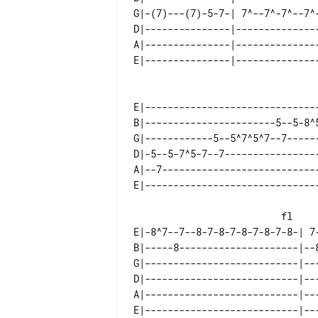
G|-(7)---(7)-5-7-| 7^--7^-7^--7^
D|---------------|--------------
A|---------------|--------------
                                  
E|------------------------------
B|-----------------------5--5-8^
G|------------5--5^7^5^7--7-----
D|-5--5-7^5-7--7----------------
A|--7---------------------------
                          fl

E|-8^7--7--8-7-8-7-8-7-8-7-8-| 7
B|-----8---------------------|--
G|---------------------------|--
D|---------------------------|--
A|---------------------------|--