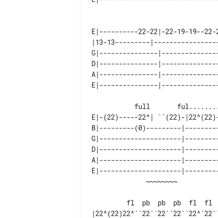
                                 fl  fl              fl  fl
E|----------22-22|-22-19-19--22-
|13-13---------|----------------
G|---------------|--------------
D|---------------|--------------
A|---------------|--------------
           full       ful........................................

E|-(22)-----22^| ``(22)-|22^(22)
B|---------(0)---------|--------
G|---------------------|--------
D|---------------------|--------
A|---------------------|--------
E|---------------------|--------
         fl  pb  pb  pb  fl  fl   fl                    ~~~~~~~

|22^(22)22^``22``22``22``22^`22`