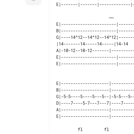
                      ~~                   1/4    fl~    fl

E|-----------------------|------
B|-----------------------|------
G|----14^12--14^12--14^12|------
|14-------14-----14-----|14-14  
A|-10-12--10-12-------|---------
E|-----------------------|------
                                         fl..
E|--------------------|---------
B|--------------------|---------
G|-5-5----5----5---5--|-5-5---5-
D|----7----5-7---7---7|----7----
A|--------------------|---------
         fl         fl                   fl       ~~~
