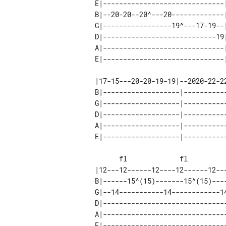
E|------------------------------
B|--20-20--20^---20-------------
G|-----------------19^---17-19--
D|----------------------------19
A|------------------------------
|17-15---20-20-19-19|--2020-22-2
B|-------------------|----------
G|-------------------|----------
D|-------------------|----------
A|-------------------|----------
      fl             fl          full......................

|12---12------12----12------12--
B|------15^(15)-------15^(15)---
G|--14-----------14------------1
D|------------------------------
A|------------------------------