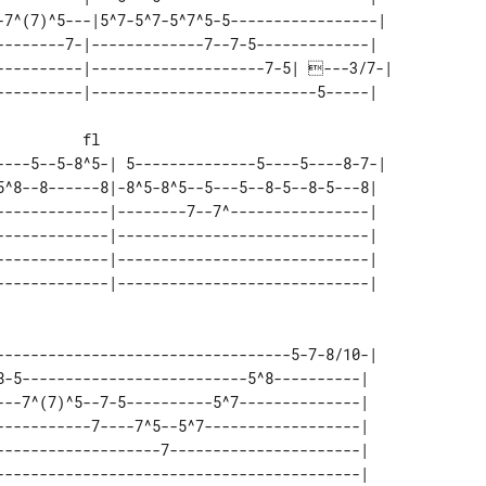
-7^(7)^5---|5^7-5^7-5^7^5-5-----------------| 

--------7-|-------------7--7-5-------------|  

----------|--------------------7-5| ---3/7-| 

        fl

----5--5-8^5-| 5--------------5----5----8-7-| 

5^8--8------8|-8^5-8^5--5---5--8-5--8-5---8|  

-------------|--------7--7^----------------|  

-------------|-----------------------------|  

-------------|-----------------------------|  

----------------------------------5-7-8/10-| 

8-5--------------------------5^8----------|  

---7^(7)^5--7-5----------5^7--------------|  

-----------7----7^5--5^7------------------|  

-------------------7----------------------|  
