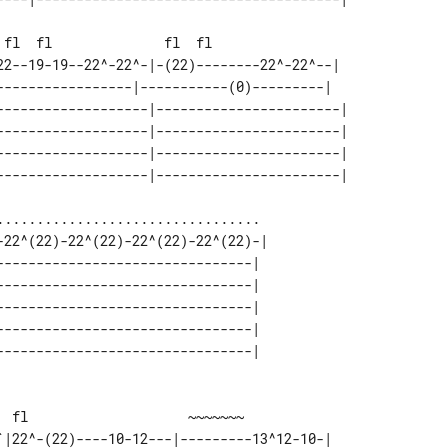


22--19-19--22^-22^-|-(22)--------22^-22^--|  

-----------------|-----------(0)---------|   

-------------------|-----------------------| 

-------------------|-----------------------| 

-------------------|-----------------------| 

-22^(22)-22^(22)-22^(22)-22^(22)-| 

--------------------------------|  

--------------------------------|  

--------------------------------|  

--------------------------------|  

--------------------------------|  

`|22^-(22)----10-12---|---------13^12-10-|   
