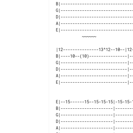
B|------------------------------
G|------------------------------
D|------------------------------
A|------------------------------
E|------------------------------
|12---------------13^12--10--|12
B|----10--(10)----------------|-
G|----------------------------|-
D|----------------------------|-
A|----------------------------|-
                                          fl
E|--15------15--15-15-15|-15-15-1
B|----------------------|--------
G|----------------------|--------
D|----------------------|--------
A|----------------------|--------