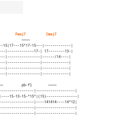
Fmaj7
Cmaj7
--15|17---15^17-15---|-------------| 

---|-------------17-| 17--------13-| 

---|----------------|------/14----|  

---|----------------|-------------|  

---|----------------|-------------|  

-----------------|-------------------|  

|----15-13-15-^15^|(15)---------------| 

-----------------|----141414----14^12|  

-----------------|-------------------|  

-----------------|-------------------|  
