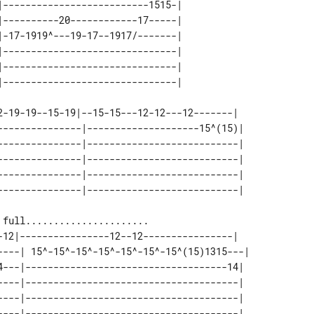
|--------------------------1515-| 

|----------20------------17-----| 

|-17-1919^---19-17--1917/-------| 

|-------------------------------| 

|-------------------------------| 

2-19-19--15-19|--15-15---12-12---12-------|  

---------------|--------------------15^(15)| 

---------------|---------------------------| 

---------------|---------------------------| 

---------------|---------------------------| 

-12|----------------12--12----------------|   

----| 15^-15^-15^-15^-15^-15^-15^(15)1315---| 

4---|------------------------------------14|  

----|--------------------------------------|  

----|--------------------------------------|  
