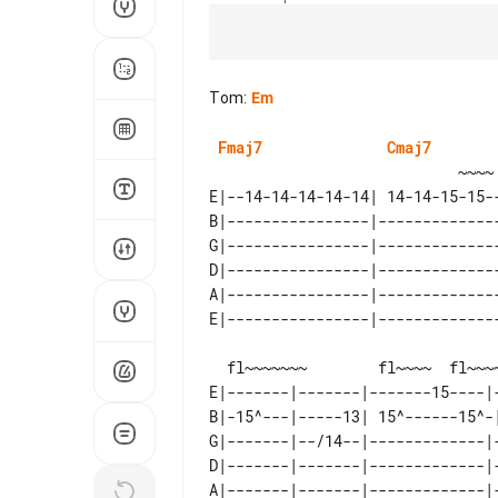
Tom
:
Em
Fmaj7
Cmaj7
E|--14-14-14-14-14| 14-14-15-15-
B|----------------|-------------
G|----------------|-------------
D|----------------|-------------
A|----------------|-------------
  fl~~~~~~~        fl~~~~  fl~~~~~         pb-fl        ~~~~

E|-------|-------|-------15----|
B|-15^---|-----13| 15^------15^-
G|-------|--/14--|-------------|
D|-------|-------|-------------|
A|-------|-------|-------------|