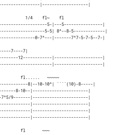
--------------------5-|---5----------------|  

-------------------5-5| 8^--8-5-------------| 

---------------0-7^---|-------7^7-5-7-5--7-|  

                                              

-----7----7|                                  

--------12------------|--------------------|  

....   ~~~~~

------------8|--10-10^| ````(10)-8-----| 

-------8-10--|-----------------------|   

-7^5/9-------|-----------------------|   

-------------|-----------------------|   

-------------|-----------------------|   
