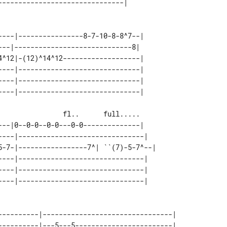
----|----------------8-7-10-8-8^7--| 

---|-----------------------------8|  

4^12|-(12)^14^12-------------------| 

----|------------------------------| 

----|------------------------------| 

---|0--0-0--0-0---0-0--------------|    

----|-------------------------------|   

5-7-|-----------------7^| ``(7)-5-7^--| 

----|-------------------------------|   

----|-------------------------------|   

----------|--------------------------------|  

----------|---5---5------------------------|  
