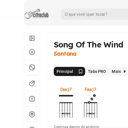
Song Of The Wind
Santana
Principal
Tabs PRO
Mais
Cmaj7
Fmaj7
Continua depois do anúncio