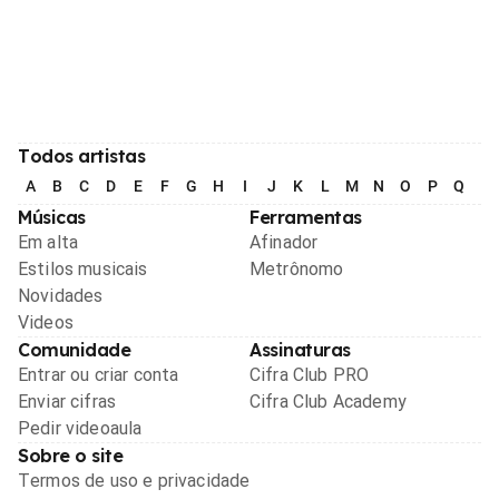
Todos artistas
A
B
C
D
E
F
G
H
I
J
K
L
M
N
O
P
Q
R
Músicas
Ferramentas
Em alta
Afinador
Estilos musicais
Metrônomo
Novidades
Videos
Comunidade
Assinaturas
Entrar ou criar conta
Cifra Club PRO
Enviar cifras
Cifra Club Academy
Pedir videoaula
Sobre o site
Termos de uso e privacidade