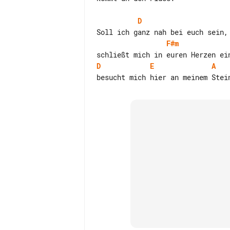
D
F#m
D
E
A