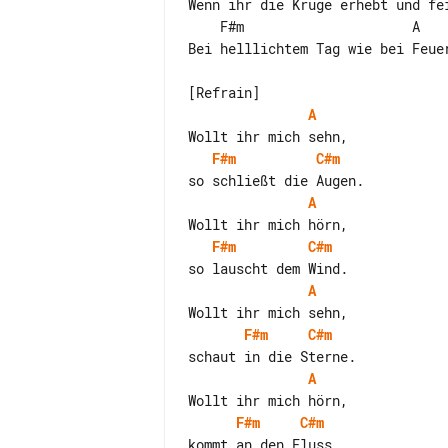
Wenn ihr die Krüge erhebt und fei
    F#m                     A                   E                           H

Bei helllichtem Tag wie bei Feue
A
F#m
C#m
A
F#m
C#m
A
F#m
C#m
A
F#m
C#m
kommt an den Fluss.
