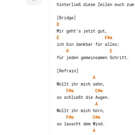
hinterließ diese Zeilen euch zum 
D
E
F#m
D
E
für jeden gemeinsamen Schritt.

A
F#m
C#m
A
F#m
C#m
A