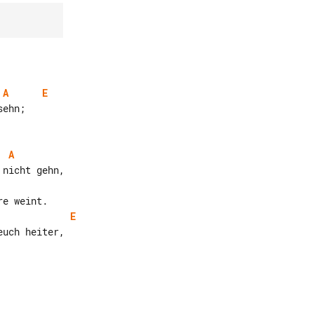
A
E
ehn;

A
nicht gehn,

E
uch heiter,
