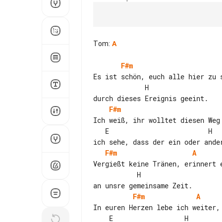
Tom
:
A
F#m
Es ist schön, euch alle hier zu s
             H

F#m
Ich weiß, ihr wolltet diesen Weg 
   E                         H

F#m
A
Vergießt keine Tränen, erinnert e
           H

F#m
A
In euren Herzen lebe ich weiter,

    E                  H
