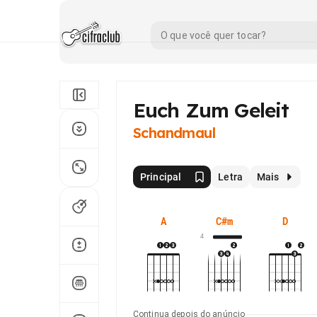
Euch Zum Geleit
Schandmaul
Principal
Letra
Mais
A
C#m
D
4
Continua depois do anúncio