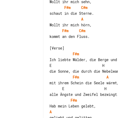
F#m
C#m
A
F#m
C#m
kommt an den Fluss.

F#m
Ich liebte Wälder, die Berge und 
E                        H

F#m
A
mit ihrem Schein die Seele wärmt,
      E                   H

F#m
A