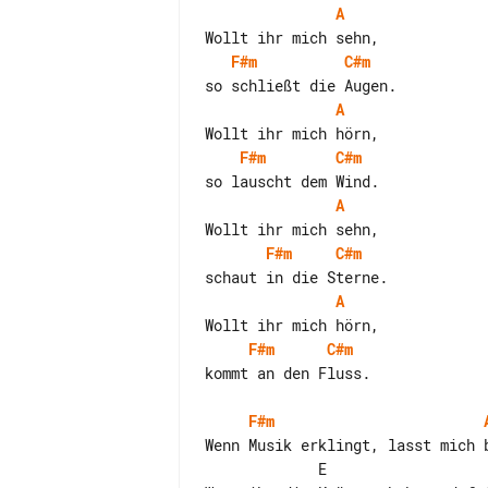
A
F#m
C#m
A
F#m
C#m
A
F#m
C#m
A
F#m
C#m
kommt an den Fluss.

F#m
Wenn Musik erklingt, lasst mich b
             E                        H
