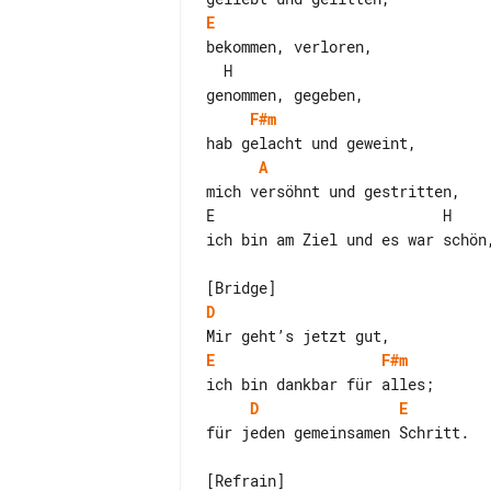
E
bekommen, verloren,

  H

F#m
A
mich versöhnt und gestritten,

E                          H

ich bin am Ziel und es war schön,
D
E
F#m
D
E
für jeden gemeinsamen Schritt.
