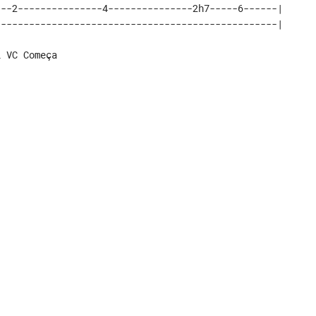
--2---------------4---------------2h7-----6------|

--------------------------------------------------|
i VC Começa