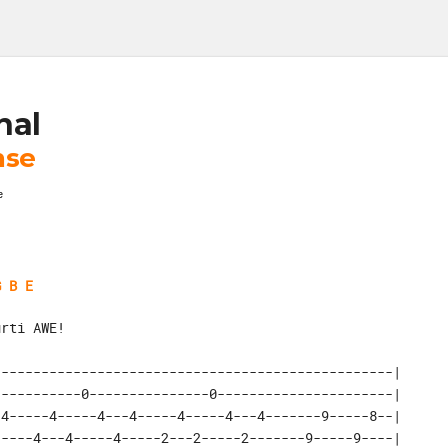
nal
nse
e
G B E
urti AWE! 
-------------------------------------------------|

----------0---------------0----------------------|

4-----4-----4---4-----4-----4---4-------9-----8--|

----4---4-----4-----2---2-----2-------9-----9----|
