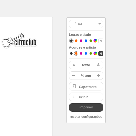
Letras e título
Acordes e artista
texto
restaurar
-
½ tom
A
Capotraste
Bb
exibir
B
imprimir
C
Db
resetar configurações
D
Eb