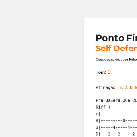
Ponto Fi
Self Defe
Composição de: José Felip
E
Tom:
Afinação:
E A D 
Pra Galera Que C
Riff 1
e|---------------
B|---------0-----
G|-----4-----4---
D|---2---2-----2-