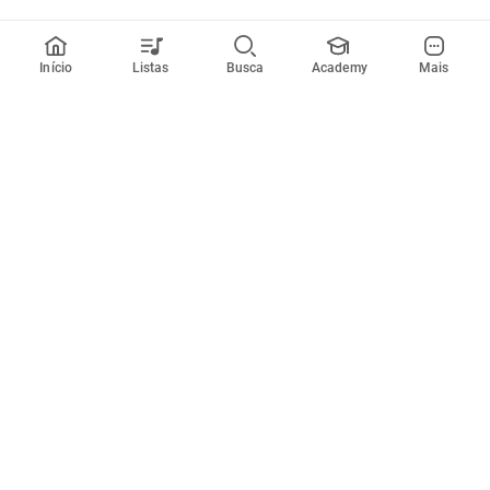
Início
Listas
Busca
Academy
Mais
Todos artistas
A
B
C
D
E
F
G
H
I
J
K
L
M
N
O
P
Q
R
Músicas
Ferramentas
Em alta
Afinador
Estilos musicais
Metrônomo
Novidades
Videos
Comunidade
Assinaturas
Entrar ou criar conta
Cifra Club PRO
Enviar cifras
Cifra Club Academy
Pedir videoaula