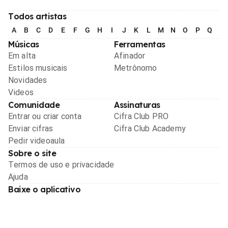
Todos artistas
A
B
C
D
E
F
G
H
I
J
K
L
M
N
O
P
Q
R
Músicas
Ferramentas
Em alta
Afinador
Estilos musicais
Metrônomo
Novidades
Videos
Comunidade
Assinaturas
Entrar ou criar conta
Cifra Club PRO
Enviar cifras
Cifra Club Academy
Pedir videoaula
Sobre o site
Termos de uso e privacidade
Ajuda
Baixe o aplicativo