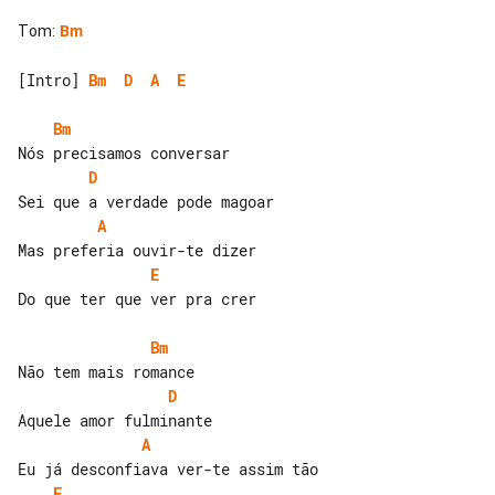
Tom
:
Bm
[Intro] 
Bm
D
A
E
Bm
D
A
E
Do que ter que ver pra crer

Bm
D
A
E