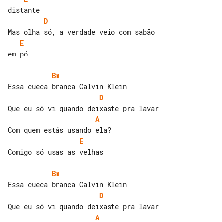
D
E
em pó

Bm
D
A
E
Comigo só usas as velhas

Bm
D
A