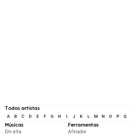
Todos artistas
A
B
C
D
E
F
G
H
I
J
K
L
M
N
O
P
Q
R
Músicas
Ferramentas
Em alta
Afinador