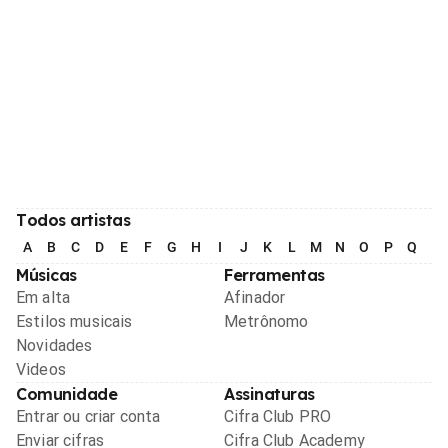
Todos artistas
A
B
C
D
E
F
G
H
I
J
K
L
M
N
O
P
Q
R
Músicas
Ferramentas
Em alta
Afinador
Estilos musicais
Metrônomo
Novidades
Videos
Comunidade
Assinaturas
Entrar ou criar conta
Cifra Club PRO
Enviar cifras
Cifra Club Academy