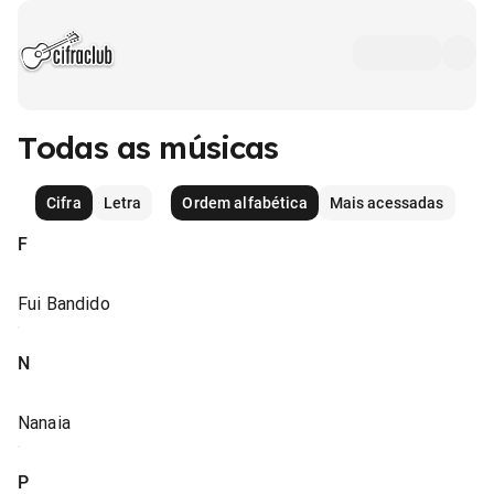
Todas as músicas
Cifra
Letra
Ordem alfabética
Mais acessadas
F
Fui Bandido
N
Nanaia
P