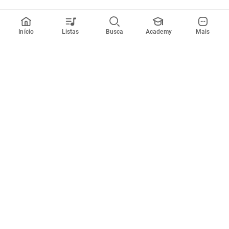
Início
Listas
Busca
Academy
Mais
Todos artistas
A
B
C
D
E
F
G
H
I
J
K
L
M
N
O
P
Q
R
Músicas
Ferramentas
Em alta
Afinador
Estilos musicais
Metrônomo
Novidades
Videos
Comunidade
Assinaturas
Entrar ou criar conta
Cifra Club PRO
Enviar cifras
Cifra Club Academy
Pedir videoaula