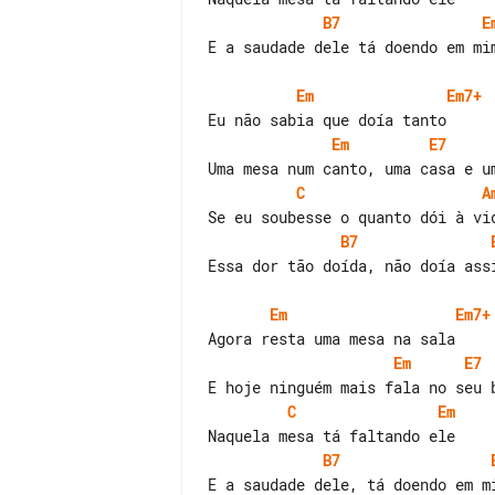
B7
E
E a saudade dele tá doendo em mim
Em
Em7+
Em
E7
C
A
B7
Essa dor tão doída, não doía assi
Em
Em7+
Em
E7
C
Em
B7
E a saudade dele, tá doendo em mi