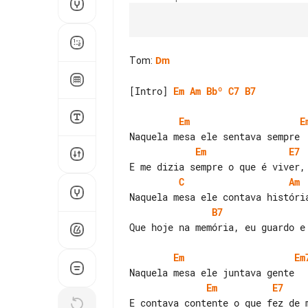
Tom
:
Dm
[Intro] 
Em
Am
Bbº
C7
B7
Em
E
Em
E7
C
Am
B7
Que hoje na memória, eu guardo e 
Em
Em
Em
E7