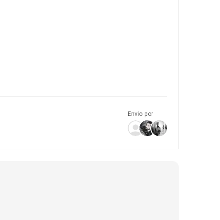
Envio por