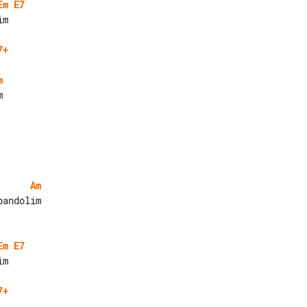
Em
E7
m

7+
m


Am
Em
E7
m

7+