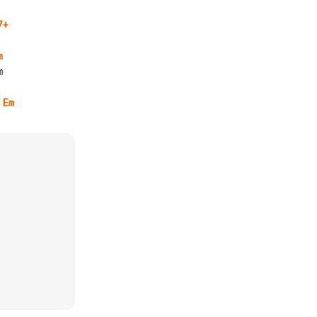
7+
m


Em