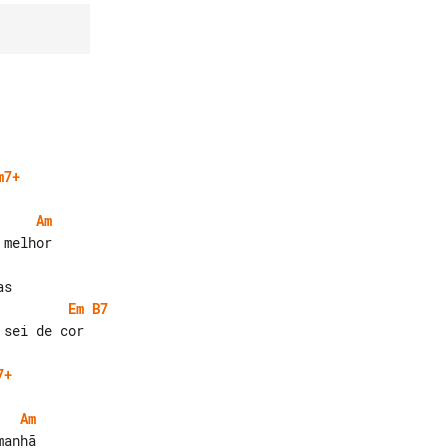
m7+
Am
Em
B7
sei de cor

7+
Am