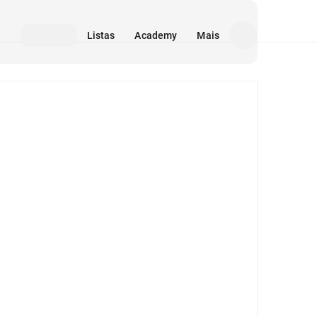
Listas
Academy
Mais
Mídia