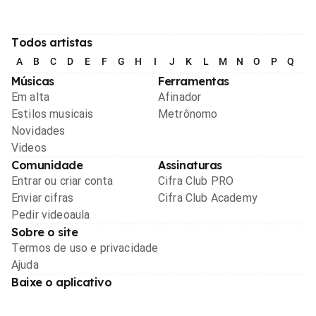
Todos artistas
A
B
C
D
E
F
G
H
I
J
K
L
M
N
O
P
Q
R
Músicas
Ferramentas
Em alta
Afinador
Estilos musicais
Metrônomo
Novidades
Videos
Comunidade
Assinaturas
Entrar ou criar conta
Cifra Club PRO
Enviar cifras
Cifra Club Academy
Pedir videoaula
Sobre o site
Termos de uso e privacidade
Ajuda
Baixe o aplicativo