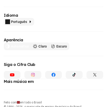
Idioma
Português
Aparência
Automático
Claro
Escuro
Siga o Cifra Club
Mais música em
Feito com
em todo o Brasil
© 1996 - 2026, o maior site de ensino de música do Brasil