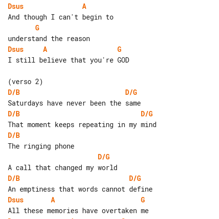
Dsus
A
G
Dsus
A
G
I still believe that you're GOD

D/B
D/G
D/B
D/G
D/B
D/G
D/B
D/G
Dsus
A
G