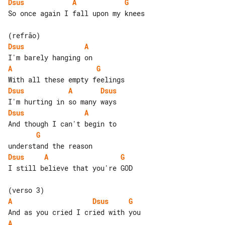
Dsus
A
G
So once again I fall upon my knees

Dsus
A
A
G
Dsus
A
Dsus
Dsus
A
G
Dsus
A
G
I still believe that you're GOD

A
Dsus
G
A