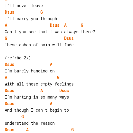
Dsus
G
A
Dsus
A
G
G
Dsus
These ashes of pain will fade

Dsus
A
A
G
Dsus
A
Dsus
Dsus
A
G
Dsus
A
G