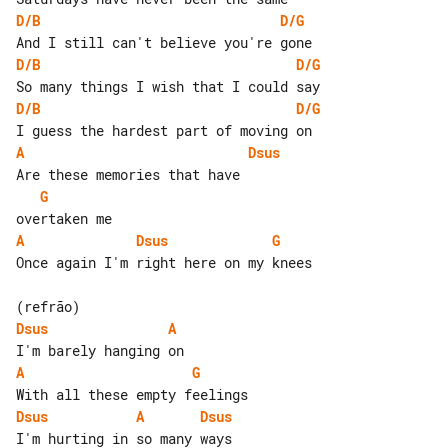
D/B
D/G
D/B
D/G
D/B
D/G
A
Dsus
G
A
Dsus
G
Once again I'm right here on my knees

Dsus
A
A
G
Dsus
A
Dsus