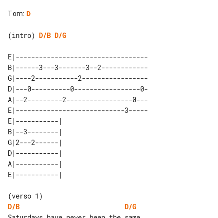
Tom
:
D
(intro) 
D/B
D/G
E|----------------------------------

B|------3---3-------3--2------------

G|----2-----------2-----------------

D|---0----------0-----------------0-

A|--2---------2-----------------0---

E|----------------------------3-----

E|-----------| 

B|--3--------| 

G|2---2------| 

D|-----------| 

A|-----------| 

D/B
D/G