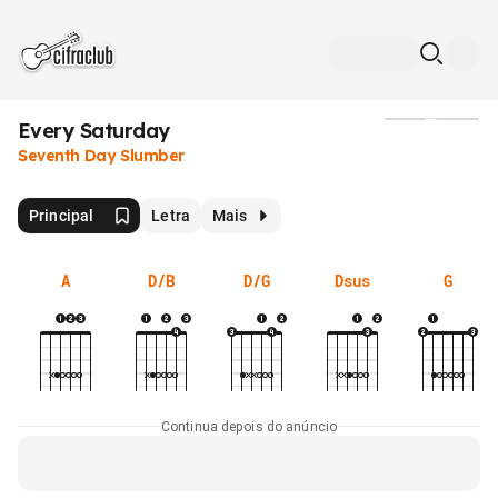
Every Saturday
Mídia
Seventh Day Slumber
Principal
Letra
Mais
A
D/B
D/G
Dsus
G
Continua depois do anúncio