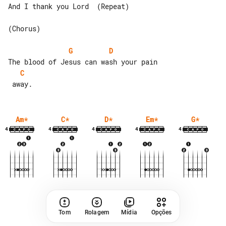
And I thank you Lord  (Repeat)

(Chorus)

G
D
C
Am
*
C
*
D
*
Em
*
G
*
4
4
4
4
4
Tom
Rolagem
Mídia
Opções