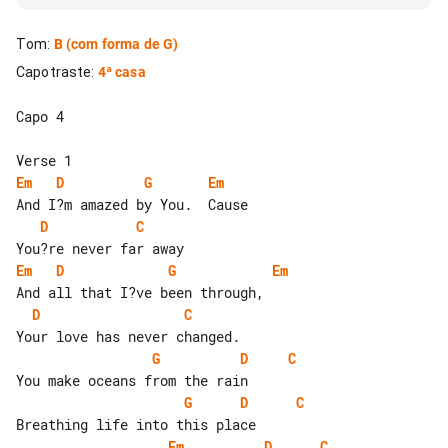
Tom
:
B
(com forma de G)
Capotraste
:
4ª casa
Capo 4

Em
D
G
Em
D
C
Em
D
G
Em
D
C
G
D
C
G
D
C
Em
D
C