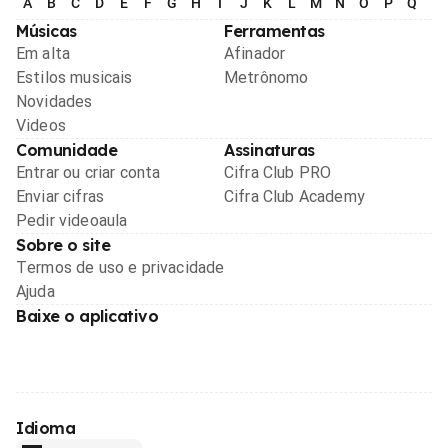
A
B
C
D
E
F
G
H
I
J
K
L
M
N
O
P
Q
R
Músicas
Ferramentas
Em alta
Afinador
Estilos musicais
Metrônomo
Novidades
Videos
Comunidade
Assinaturas
Entrar ou criar conta
Cifra Club PRO
Enviar cifras
Cifra Club Academy
Pedir videoaula
Sobre o site
Termos de uso e privacidade
Ajuda
Baixe o aplicativo
Idioma