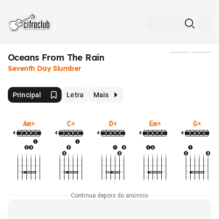
Oceans From The Rain
Mídia
Seventh Day Slumber
Principal
Letra
Mais
Am
*
C
*
D
*
Em
*
G
*
4
4
4
4
4
Continua depois do anúncio