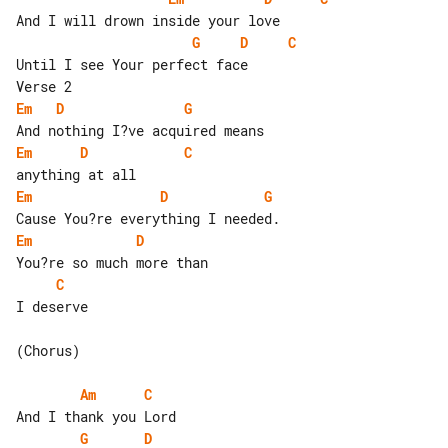
G
D
C
Until I see Your perfect face

Em
D
G
Em
D
C
Em
D
G
Em
D
C
I deserve

(Chorus)

Am
C
G
D