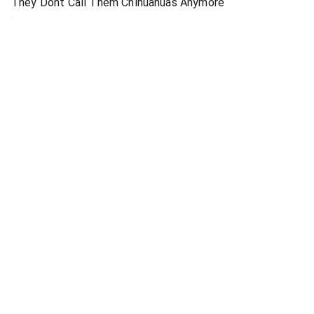
They Dont Call Them Chihuahuas Anymore