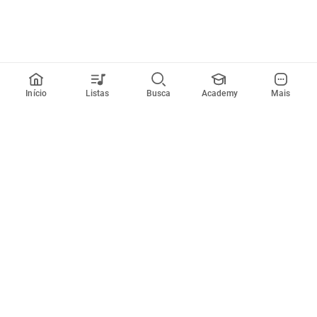
Início
Listas
Busca
Academy
Mais
Todos artistas
A
B
C
D
E
F
G
H
I
J
K
L
M
N
O
P
Q
R
Músicas
Ferramentas
Em alta
Afinador
Estilos musicais
Metrônomo
Novidades
Videos
Comunidade
Assinaturas
Entrar ou criar conta
Cifra Club PRO