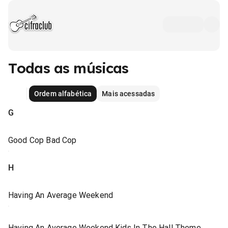
Todas as músicas
Ordem alfabética
Mais acessadas
G
Good Cop Bad Cop
H
Having An Average Weekend
Having An Average Weekend Kids In The Hall Theme