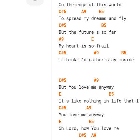
C#5
A9
B5
C#5
B5
A9
E
C#5
A9
B5
I think I'd rather stay inside

C#5
A9
E
B5
C#5
A9
E
B5
C#5
A9