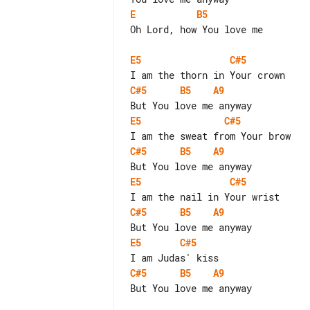
E
B5
Oh Lord, how You love me

E5
C#5
C#5
B5
A9
E5
C#5
C#5
B5
A9
E5
C#5
C#5
B5
A9
E5
C#5
C#5
B5
A9
But You love me anyway
