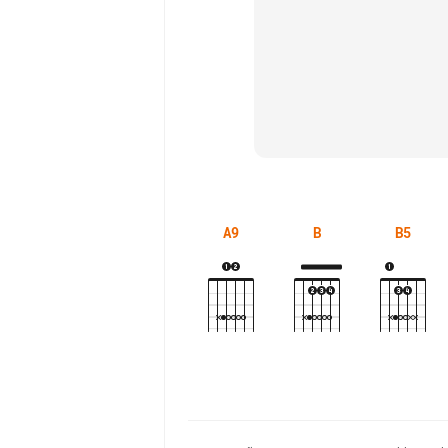
A9
B
B5