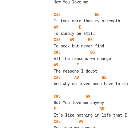
How You love me

C#5
B5
A9
E
C#5
A9
B5
C#5
B5
A9
E
C#5
A9
B5
And why do loved ones have to die
C#5
A9
E
B5
C#5
A9