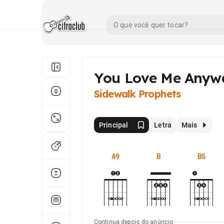
You Love Me Anyw
Sidewalk Prophets
Principal
Letra
Mais
A9
B
B5
Continua depois do anúncio