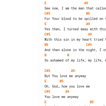
E
A9
C#5
B5
E
A9
C#5
A9
B5
C#5
B
B
So ashamed of my life, my life, m
C#5
A9
E
B5
C#5
A9
E
B5