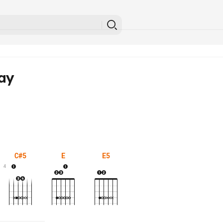
ay
C#5
E
E5
4