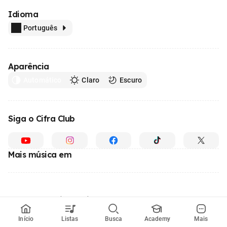
Idioma
Português
Aparência
Automático
Claro
Escuro
Siga o Cifra Club
Mais música em
Feito com
em todo o Brasil
© 1996 - 2026, o maior site de ensino de música do Brasil
Início
Listas
Busca
Academy
Mais