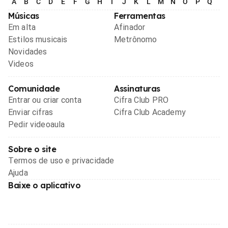
A
B
C
D
E
F
G
H
I
J
K
L
M
N
O
P
Q
R
Músicas
Ferramentas
Em alta
Afinador
Estilos musicais
Metrônomo
Novidades
Videos
Comunidade
Assinaturas
Entrar ou criar conta
Cifra Club PRO
Enviar cifras
Cifra Club Academy
Pedir videoaula
Sobre o site
Termos de uso e privacidade
Ajuda
Baixe o aplicativo