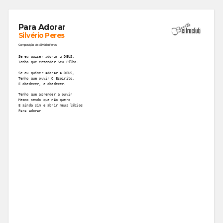
Para Adorar
Silvério Peres
Composição de: Silvério Peres
Se eu quiser adorar a DEUS,
Tenho que entender Seu Filho.
Se eu quiser adorar a DEUS,
Tenho que ouvir O Espírito.
E obedecer, e obedecer.
Tenho que aprender a ouvir
Mesmo sendo que não quero
E ainda sim e abrir meus lábios 
Para adorar