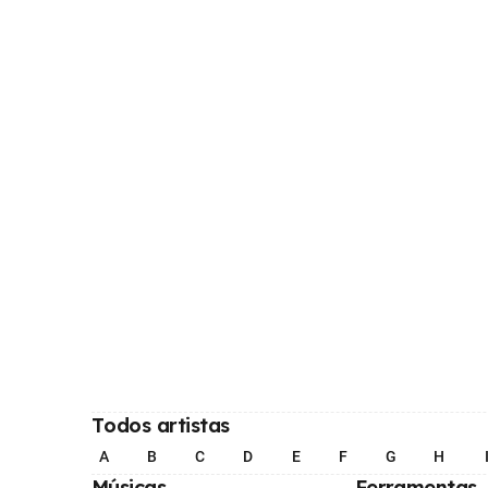
Todos artistas
A
B
C
D
E
F
G
H
Músicas
Ferramentas