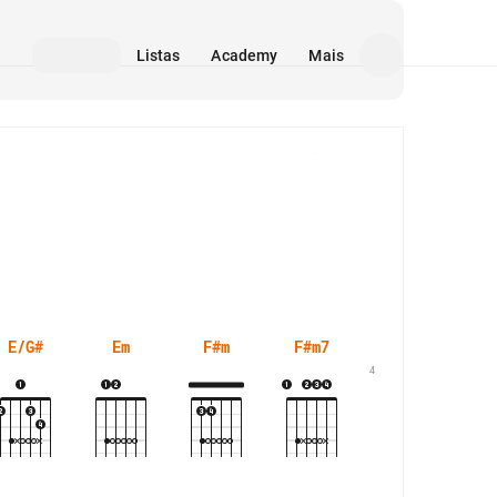
Listas
Academy
Mais
Mídia
E/G#
Em
F#m
F#m7
G#m
4