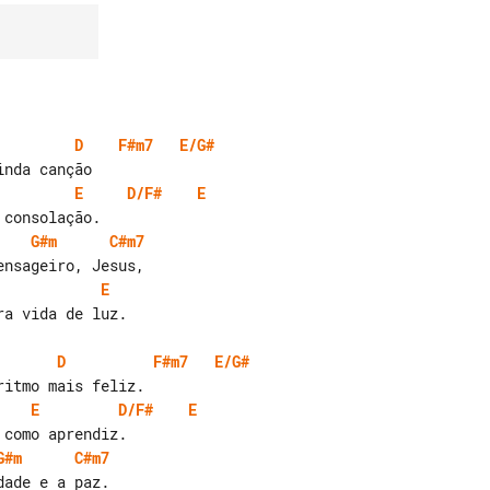
D
F#m7
E/G#
E
D/F#
E
G#m
C#m7
E
a vida de luz.

D
F#m7
E/G#
E
D/F#
E
G#m
C#m7