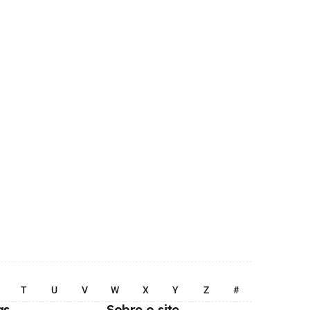
T
U
V
W
X
Y
Z
#
as
Sobre o site