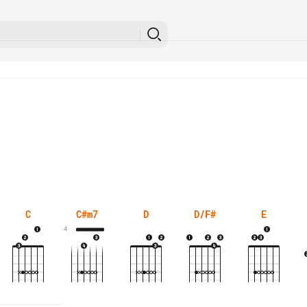
C
C#m7
D
D/F#
E
4