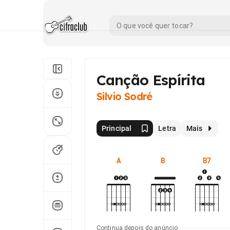
Canção Espírita
Silvio Sodré
Principal
Letra
Mais
A
B
B7
Continua depois do anúncio