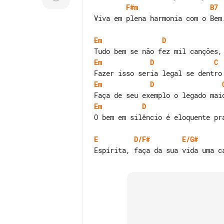
F#m
B7
Viva em plena harmonia com o Bem.
Em
D
Em
D
C
Em
D
Em
D
O bem em silêncio é eloquente pra
E
D/F#
E/G#