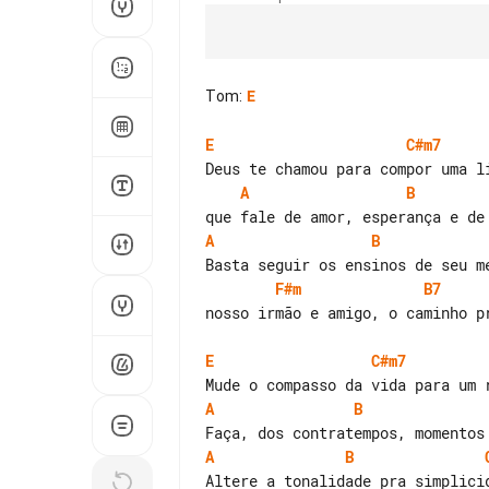
Tom
:
E
E
C#m7
A
B
A
B
F#m
B7
nosso irmão e amigo, o caminho pr
E
C#m7
A
B
A
B