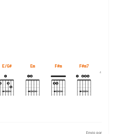
E/G#
Em
F#m
F#m7
G#m
4
Envio por