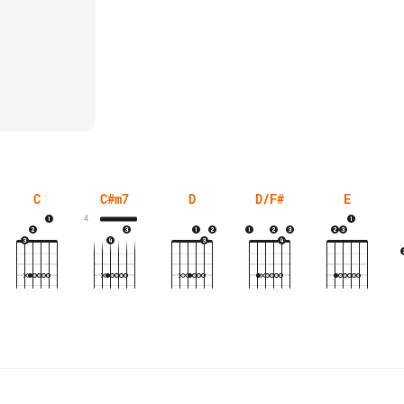
C
C#m7
D
D/F#
E
4