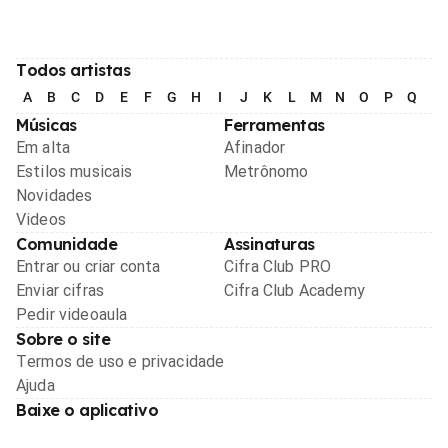
Todos artistas
A
B
C
D
E
F
G
H
I
J
K
L
M
N
O
P
Q
R
Músicas
Ferramentas
Em alta
Afinador
Estilos musicais
Metrônomo
Novidades
Videos
Comunidade
Assinaturas
Entrar ou criar conta
Cifra Club PRO
Enviar cifras
Cifra Club Academy
Pedir videoaula
Sobre o site
Termos de uso e privacidade
Ajuda
Baixe o aplicativo