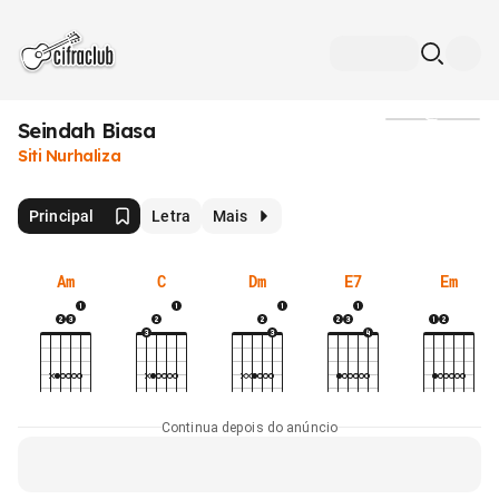
Seindah Biasa
Mídia
Siti Nurhaliza
Principal
Letra
Mais
Am
C
Dm
E7
Em
Continua depois do anúncio