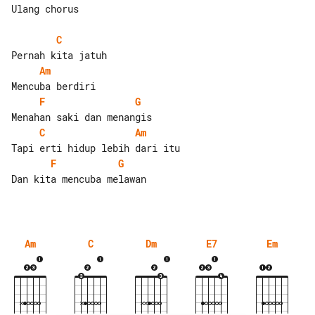
Ulang chorus

C
Am
F
G
C
Am
F
G
Dan kita mencuba melawan

Am
C
Dm
E7
Em