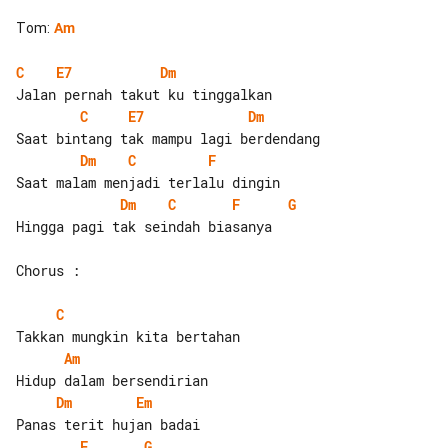
Tom
:
Am
C
E7
Dm
C
E7
Dm
Dm
C
F
Dm
C
F
G
Hingga pagi tak seindah biasanya

Chorus :

C
Am
Dm
Em
F
G