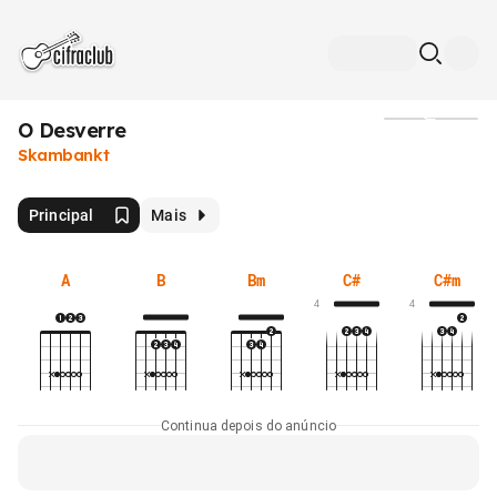
O Desverre
Mídia
Skambankt
Principal
Mais
A
B
Bm
C#
C#m
4
4
Continua depois do anúncio