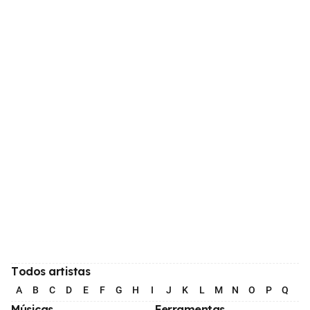
Todos artistas
A
B
C
D
E
F
G
H
I
J
K
L
M
N
O
P
Q
R
Músicas
Ferramentas