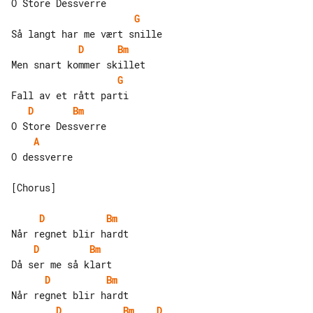
G
D
Bm
G
D
Bm
A
O dessverre

[Chorus]

D
Bm
D
Bm
D
Bm
D
Bm
D