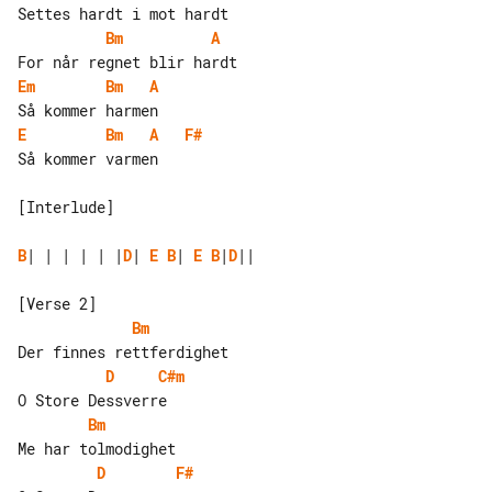
Bm
A
Em
Bm
A
E
Bm
A
F#
Så kommer varmen

[Interlude]

B
| | | | | |
D
| 
E
B
| 
E
B
|
D
||

Bm
D
C#m
Bm
D
F#