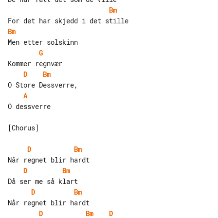
Bm
Bm
G
D
Bm
A
O dessverre

[Chorus]

D
Bm
D
Bm
D
Bm
D
Bm
D