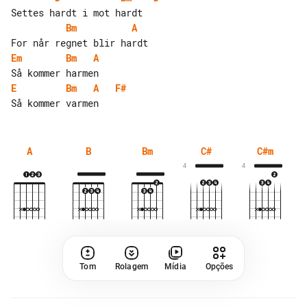
Bm
A
Em
Bm
A
E
Bm
A
F#
A
B
Bm
C#
C#m
4
4
Tom
Rolagem
Mídia
Opções