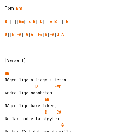
Tom
:
Bm
B
 ||||
Bm
||
E
B
| 
D
|| 
E
B
 || 
E
D
||
E
F#
| 
G
|
A
| 
F#
|
B
|
F#
|
G
|
A
[Verse 1]

Bm
D
F#m
Bm
D
C#
G