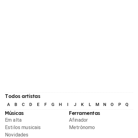
Todos artistas
A
B
C
D
E
F
G
H
I
J
K
L
M
N
O
P
Q
R
Músicas
Ferramentas
Em alta
Afinador
Estilos musicais
Metrônomo
Novidades