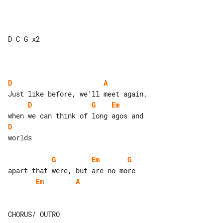
D C G x2

D
A
D
G
Em
D
worlds

G
Em
G
Em
A
CHORUS/ OUTRO
