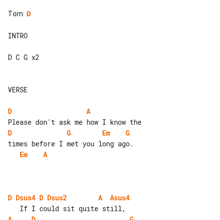
Tom
:
D
INTRO

D C G x2

VERSE

D
A
D
G
Em
G
Em
A
D
Dsus4
D
Dsus2
A
Asus4
A
D
G