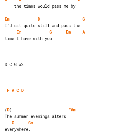
    the times would pass me by

Em
D
G
Em
G
Em
A
time I have with you

D C G x2

F
A
C
D
(
D
)                        
F#m
G
Gm
everywhere.
