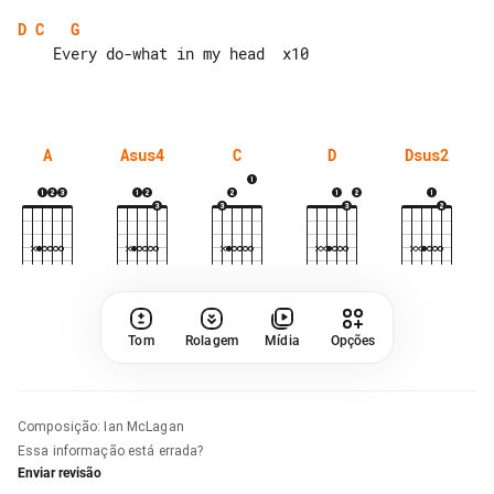
D
C
G
    Every do-what in my head  x10

A
Asus4
C
D
Dsus2
Tom
Rolagem
Mídia
Opções
Composição
:
Ian McLagan
Essa informação está errada?
Enviar revisão