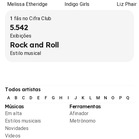
Melissa Etheridge
Indigo Girls
Liz Phair
1
fãs no Cifra Club
5.542
Exibições
Rock and Roll
Estilo musical
Todos artistas
A
B
C
D
E
F
G
H
I
J
K
L
M
N
O
P
Q
R
Músicas
Ferramentas
Em alta
Afinador
Estilos musicais
Metrônomo
Novidades
Videos