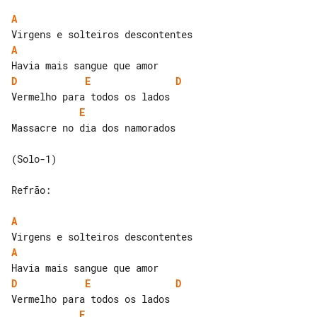
A
A
D
E
D
E
Massacre no dia dos namorados

(Solo-1)

Refrão:

A
A
D
E
D
E