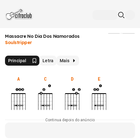
Massacre No Dia Dos Namorados
Mídia
Soulstripper
Principal
Letra
Mais
A
C
D
E
Continua depois do anúncio