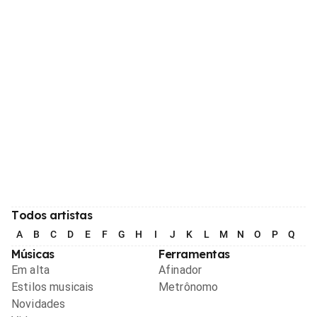
Todos artistas
A
B
C
D
E
F
G
H
I
J
K
L
M
N
O
P
Q
R
Músicas
Ferramentas
Em alta
Afinador
Estilos musicais
Metrônomo
Novidades