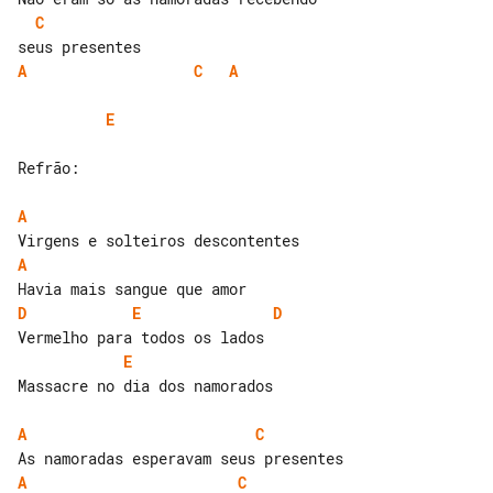
C
A
C
A
E
Refrão:

A
A
D
E
D
E
Massacre no dia dos namorados

A
C
A
C