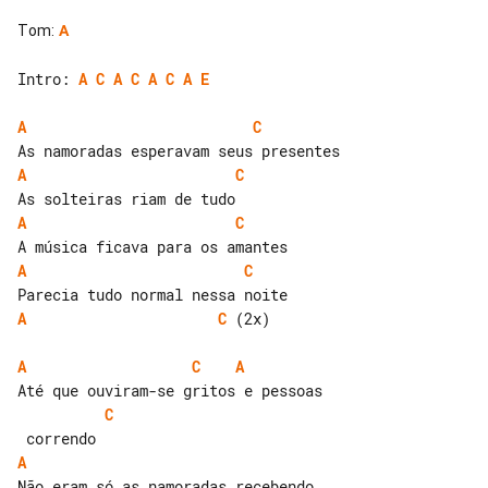
Tom
:
A
Intro: 
A
C
A
C
A
C
A
E
A
C
A
C
A
C
A
C
A
C
 (2x)

A
C
A
C
A