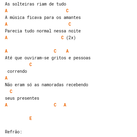
A
C
A
C
A
C
 (2x)

A
C
A
C
A
C
A
C
A
E
Refrão:
