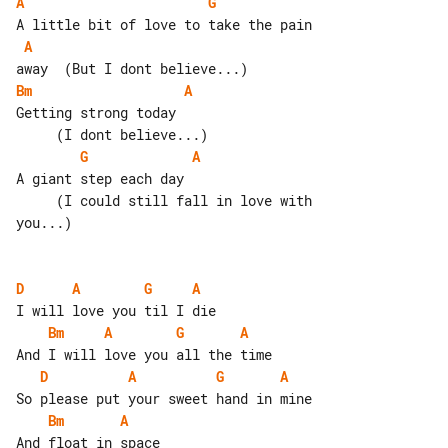
A
G
A
Bm
A
Getting strong today                   

G
A
A giant step each day                  

     (I could still fall in love with 

you...)

D
A
G
A
Bm
A
G
A
D
A
G
A
Bm
A