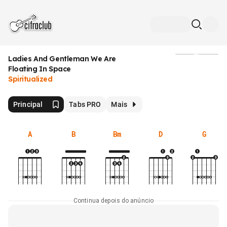
Ladies And Gentleman We Are
Mídia
Floating In Space
Spiritualized
Principal
Tabs PRO
Mais
A
B
Bm
D
G
Continua depois do anúncio