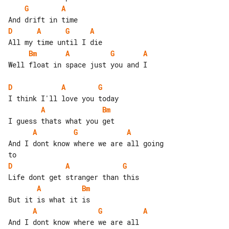
G
A
D
A
G
A
Bm
A
G
A
Well float in space just you and I

D
A
G
A
Bm
A
G
A
And I dont know where we are all going 

D
A
G
A
Bm
A
G
A