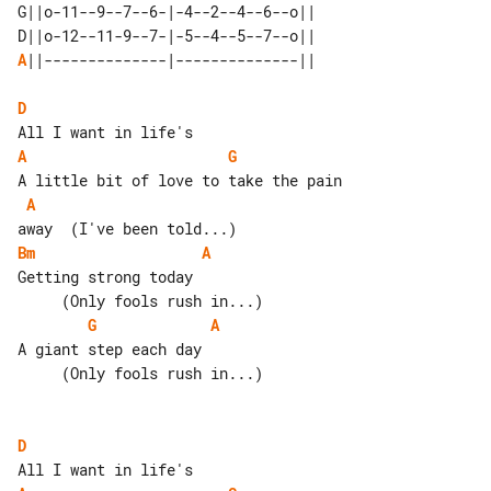
G||o-11--9--7--6-|-4--2--4--6--o||

A
||--------------|--------------||

D
A
G
A
Bm
A
Getting strong today                   

G
A
A giant step each day                  

     (Only fools rush in...)

D