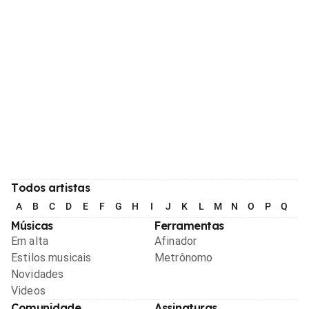
Todos artistas
A
B
C
D
E
F
G
H
I
J
K
L
M
N
O
P
Q
R
Músicas
Ferramentas
Em alta
Afinador
Estilos musicais
Metrônomo
Novidades
Videos
Comunidade
Assinaturas