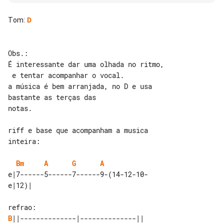
Tom
:
D
Obs.:

É interessante dar uma olhada no ritmo,

 e tentar acompanhar o vocal.

a música é bem arranjada, no D e usa 

bastante as terças das

notas.

riff e base que acompanham a musica 

Bm
A
G
A
e|7------5------7------9-(14-12-10-

B
||--------------|--------------||
