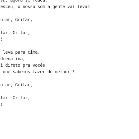
resceu, o nosso som a gente vai levar.
Pular, Gritar,
ular, Gritar,
r!
s leva para cima,
adrenalina,
ai direto pra vocês
o que sabemos fazer de melhor!!
Pular, Gritar,
ular, Gritar,
r!