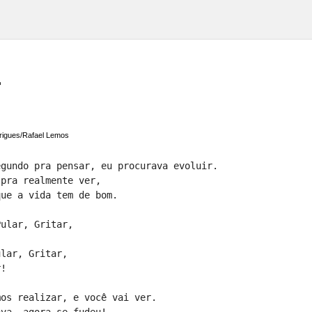
r
rigues/Rafael Lemos
egundo pra pensar, eu procurava evoluir.
 pra realmente ver,
que a vida tem de bom.
Pular, Gritar,
ular, Gritar,
r!
mos realizar, e você vai ver.
ava, agora se fudeu!